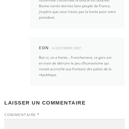
ressemble s’assemble la boucle est bouclée.
Bonne soirée dormez bien peuple de France,
j’espère que vous n’avez pas la honte pour votre
président.
EON
14 DÉCEMBRE 2007
Ben si, on a honte… Franchement, ce gars est
en train de détruire le peu d’humanisme qui
restait accroché aux frontons des palais de la
république.
LAISSER UN COMMENTAIRE
COMMENTAIRE
*