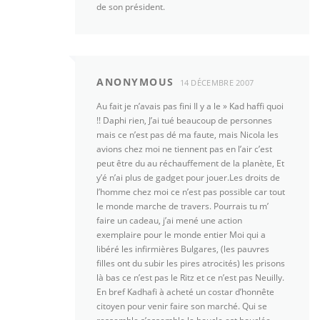
de son président.
ANONYMOUS
14 DÉCEMBRE 2007
Au fait je n’avais pas fini Il y a le » Kad haffi quoi
!! Daphi rien, J’ai tué beaucoup de personnes
mais ce n’est pas dé ma faute, mais Nicola les
avions chez moi ne tiennent pas en l’air c’est
peut être du au réchauffement de la planète, Et
y’é n’ai plus de gadget pour jouer.Les droits de
l’homme chez moi ce n’est pas possible car tout
le monde marche de travers. Pourrais tu m’
faire un cadeau, j’ai mené une action
exemplaire pour le monde entier Moi qui a
libéré les infirmières Bulgares, (les pauvres
filles ont du subir les pires atrocités) les prisons
là bas ce n’est pas le Ritz et ce n’est pas Neuilly.
En bref Kadhafi à acheté un costar d’honnête
citoyen pour venir faire son marché. Qui se