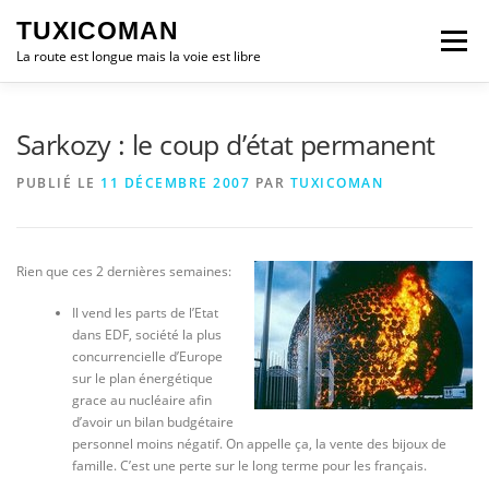
Aller
TUXICOMAN
au
Menu
contenu
La route est longue mais la voie est libre
LOGICIEL LIBRE
SÉCURITÉ
POLITIQUE
Sarkozy : le coup d’état permanent
PUBLIÉ LE
11 DÉCEMBRE 2007
PAR
TUXICOMAN
LOGICIELS
Rien que ces 2 dernières semaines:
Il vend les parts de l’Etat
dans EDF, société la plus
concurrencielle d’Europe
sur le plan énergétique
grace au nucléaire afin
d’avoir un bilan budgétaire
personnel moins négatif. On appelle ça, la vente des bijoux de
famille. C’est une perte sur le long terme pour les français.