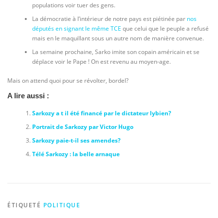
populations voir tuer des gens.
La démocratie à l’intérieur de notre pays est piétinée par
nos
députés en signant le même TCE
que celui que le peuple a refusé
mais en le maquillant sous un autre nom de manière convenue.
La semaine prochaine, Sarko imite son copain américain et se
déplace voir le Pape ! On est revenu au moyen-age.
Mais on attend quoi pour se révolter, bordel?
A lire aussi :
Sarkozy a t il été financé par le dictateur lybien?
Portrait de Sarkozy par Victor Hugo
Sarkozy paie-t-il ses amendes?
Télé Sarkozy : la belle arnaque
ÉTIQUETÉ
POLITIQUE