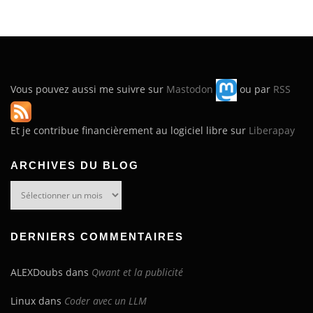
Vous pouvez aussi me suivre sur
Mastodon
ou par
RSS
Et je contribue financièrement au logiciel libre sur
Liberapay
ARCHIVES DU BLOG
Archives
du
blog
DERNIERS COMMENTAIRES
ALEXDoubs
dans
Qwant et la publicité
Linux
dans
Coder avec un LLM