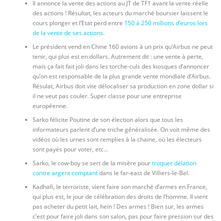
Il annonce la vente des actions au JT de TF1 avant la vente réelle
des actions ! Résultat, les acteurs du marché boursier laissent le
cours plonger et l’Etat perd entre
150 à 250 millions d’euros lors
de la vente de ses actions
.
Le président vend en Chine 160 avions à un prix qu’Airbus ne peut
tenir, qui plus est en dollars. Autrement dit : une vente à perte,
mais ça fait fait joli dans les torche-culs des kiosques d’annoncer
qu’on est responsable de la plus grande vente mondiale d’Airbus.
Résulat, Airbus doit vite délocaliser sa production en zone dollar si
il ne veut pas couler. Super classe pour une entreprise
européenne.
Sarko félicite Poutine de son élection alors que tous les
informateurs parlent d’une triche généralisée. On voit même des
vidéos où les urnes sont remplies à la chaine, où les électeurs
sont payés pour voter, etc…
Sarko, le cow-boy se sert de la misère pour
troquer délation
contre argent comptant
dans le far-east de Villiers-le-Bel.
Kadhafi, le terroriste, vient faire son marché d’armes en France,
qui plus est, le
jour de célébration des droits de l’homme.
Il vient
pas acheter du petit lait, hein ! Des armes ! Bien sur, les armes
c’est pour faire joli dans son salon, pas pour faire pression sur des