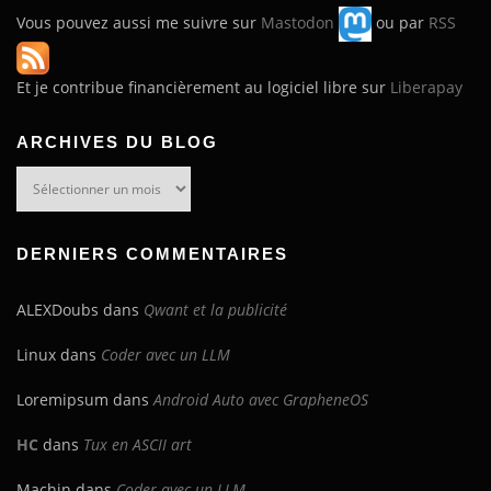
Vous pouvez aussi me suivre sur
Mastodon
ou par
RSS
Et je contribue financièrement au logiciel libre sur
Liberapay
ARCHIVES DU BLOG
Archives
du
blog
DERNIERS COMMENTAIRES
ALEXDoubs
dans
Qwant et la publicité
Linux
dans
Coder avec un LLM
Loremipsum
dans
Android Auto avec GrapheneOS
HC
dans
Tux en ASCII art
Machin
dans
Coder avec un LLM