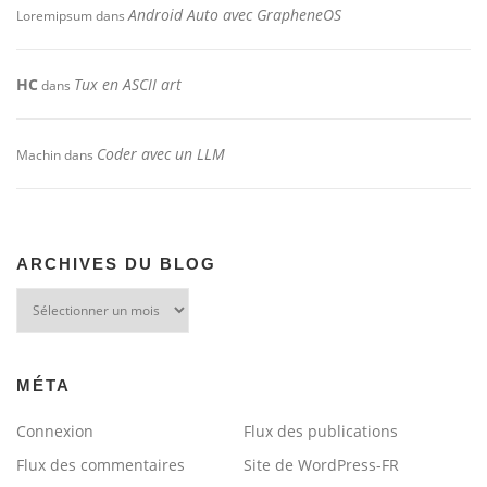
Android Auto avec GrapheneOS
Loremipsum
dans
HC
Tux en ASCII art
dans
Coder avec un LLM
Machin
dans
ARCHIVES DU BLOG
Archives
du
blog
MÉTA
Connexion
Flux des publications
Flux des commentaires
Site de WordPress-FR