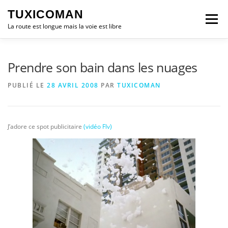
Aller
TUXICOMAN
au
Menu
contenu
La route est longue mais la voie est libre
LOGICIEL LIBRE
SÉCURITÉ
POLITIQUE
Prendre son bain dans les nuages
PUBLIÉ LE
28 AVRIL 2008
PAR
TUXICOMAN
LOGICIELS
J’adore ce spot publicitaire
(vidéo Flv)