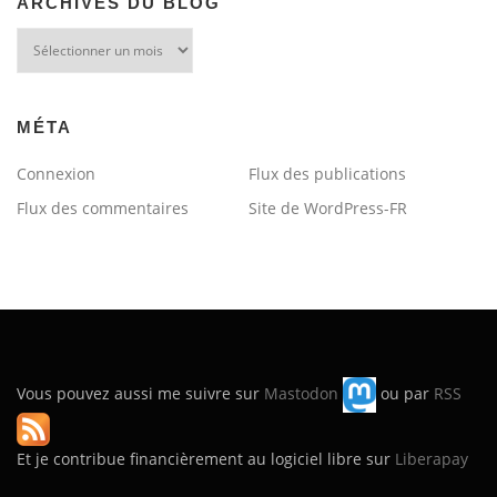
ARCHIVES DU BLOG
Archives
du
blog
MÉTA
Connexion
Flux des publications
Flux des commentaires
Site de WordPress-FR
Vous pouvez aussi me suivre sur
Mastodon
ou par
RSS
Et je contribue financièrement au logiciel libre sur
Liberapay