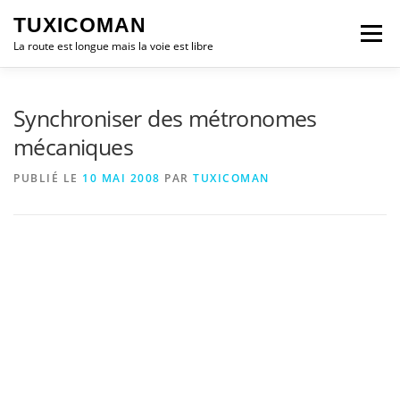
Aller
TUXICOMAN
au
Menu
contenu
La route est longue mais la voie est libre
LOGICIEL LIBRE
SÉCURITÉ
POLITIQUE
Synchroniser des métronomes
mécaniques
LOGICIELS
PUBLIÉ LE
10 MAI 2008
PAR
TUXICOMAN