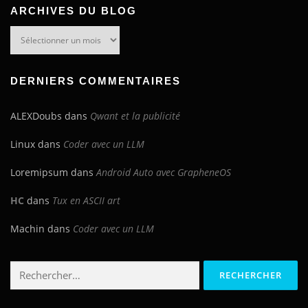
ARCHIVES DU BLOG
Archives
du
blog
DERNIERS COMMENTAIRES
ALEXDoubs
dans
Qwant et la publicité
Linux
dans
Coder avec un LLM
Loremipsum
dans
Android Auto avec GrapheneOS
HC
dans
Tux en ASCII art
Machin
dans
Coder avec un LLM
Rechercher :