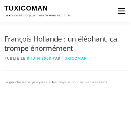
Aller
TUXICOMAN
au
Menu
contenu
La route est longue mais la voie est libre
LOGICIEL LIBRE
SÉCURITÉ
POLITIQUE
François Hollande : un éléphant, ça
trompe énormément
LOGICIELS
PUBLIÉ LE
8 JUIN 2008
PAR
TUXICOMAN
La gauche n’épargne pas sur les moyens pour arriver à ses fins.