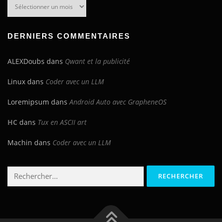
Archives
du
blog
DERNIERS COMMENTAIRES
ALEXDoubs
dans
Qwant et la publicité
Linux
dans
Coder avec un LLM
Loremipsum
dans
Android Auto avec GrapheneOS
HC
dans
Tux en ASCII art
Machin
dans
Coder avec un LLM
Rechercher :