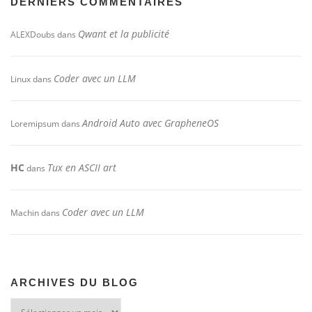
DERNIERS COMMENTAIRES
Qwant et la publicité
ALEXDoubs
dans
Coder avec un LLM
Linux
dans
Android Auto avec GrapheneOS
Loremipsum
dans
HC
Tux en ASCII art
dans
Coder avec un LLM
Machin
dans
ARCHIVES DU BLOG
Archives