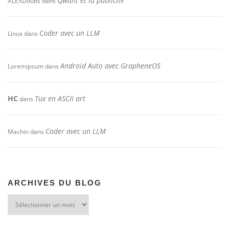
Qwant et la publicité
ALEXDoubs
dans
Coder avec un LLM
Linux
dans
Android Auto avec GrapheneOS
Loremipsum
dans
HC
Tux en ASCII art
dans
Coder avec un LLM
Machin
dans
ARCHIVES DU BLOG
Archives
du
blog