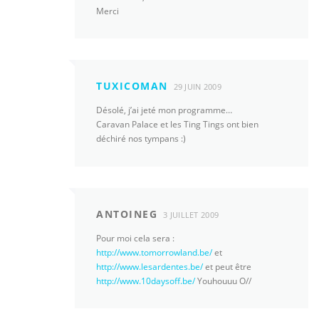
Merci
TUXICOMAN
29 JUIN 2009
Désolé, j’ai jeté mon programme…
Caravan Palace et les Ting Tings ont bien
déchiré nos tympans :)
ANTOINEG
3 JUILLET 2009
Pour moi cela sera :
http://www.tomorrowland.be/
et
http://www.lesardentes.be/
et peut être
http://www.10daysoff.be/
Youhouuu O//