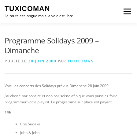
Aller
TUXICOMAN
au
Menu
contenu
La route est longue mais la voie est libre
LOGICIEL LIBRE
SÉCURITÉ
POLITIQUE
Programme Solidays 2009 –
Dimanche
LOGICIELS
PUBLIÉ LE
28 JUIN 2009
PAR
TUXICOMAN
Voici les concerts des Solidays prévus Dimanche 28 Juin 2009.
J’ai classé par horaire et non par scène afin que vous puissiez faire
programmer votre playlist. Le programme sur place est payant.
14h
Che Sudaka
John & Jehn