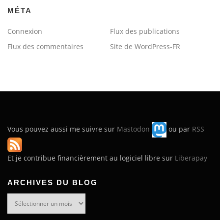
MÉTA
Connexion
Flux des publications
Flux des commentaires
Site de WordPress-FR
Vous pouvez aussi me suivre sur
Mastodon
ou par
RSS
Et je contribue financièrement au logiciel libre sur
Liberapay
ARCHIVES DU BLOG
Archives
du