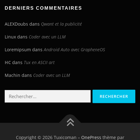
blog
DERNIERS COMMENTAIRES
ALEXDoubs
dans
Qwant et la publicité
Linux
dans
Coder avec un LLM
Loremipsum
dans
Android Auto avec GrapheneOS
HC
dans
Tux en ASCII art
Machin
dans
Coder avec un LLM
Rechercher :
Copyright © 2026 Tuxicoman
–
OnePress
thème par