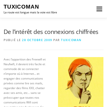
Aller
TUXICOMAN
au
Menu
contenu
La route est longue mais la voie est libre
LOGICIEL LIBRE
SÉCURITÉ
POLITIQUE
De l’intérêt des connexions chiffrées
PUBLIÉ LE
28 OCTOBRE 2009
PAR
TUXICOMAN
LOGICIELS
Avec l’apparition des Freewifi et
Neufwifi, il devient très facile et
commode de se connecter
n’importe où à Internet… et
engager des communications
privées comme lire ses mails,
regarder des films XXX, chatter
avec ses amis, etc… sans se
préoccuper que toutes nos
communications Wifi sont