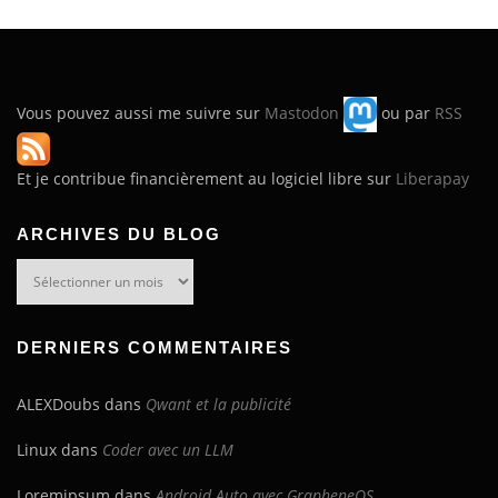
Vous pouvez aussi me suivre sur
Mastodon
ou par
RSS
Et je contribue financièrement au logiciel libre sur
Liberapay
ARCHIVES DU BLOG
Archives
du
blog
DERNIERS COMMENTAIRES
ALEXDoubs
dans
Qwant et la publicité
Linux
dans
Coder avec un LLM
Loremipsum
dans
Android Auto avec GrapheneOS