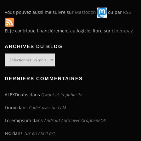
Vous pouvez aussi me suivre sur
Mastodon
ou par
RSS
Et je contribue financièrement au logiciel libre sur
Liberapay
ARCHIVES DU BLOG
Archives
du
blog
DERNIERS COMMENTAIRES
ALEXDoubs
dans
Qwant et la publicité
Linux
dans
Coder avec un LLM
Loremipsum
dans
Android Auto avec GrapheneOS
HC
dans
Tux en ASCII art