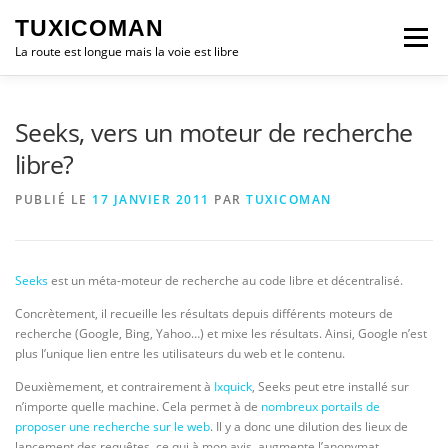
Aller
TUXICOMAN
au
Menu
contenu
La route est longue mais la voie est libre
LOGICIEL LIBRE
SÉCURITÉ
POLITIQUE
Seeks, vers un moteur de recherche
libre?
LOGICIELS
PUBLIÉ LE
17 JANVIER 2011
PAR
TUXICOMAN
Seeks
est un méta-moteur de recherche au code libre et décentralisé.
Concrètement, il recueille les résultats depuis différents moteurs de
recherche (Google, Bing, Yahoo…) et mixe les résultats. Ainsi, Google n’est
plus l’unique lien entre les utilisateurs du web et le contenu.
Deuxièmement, et contrairement à
Ixquick
, Seeks peut etre installé sur
n’importe quelle machine. Cela permet à de
nombreux portails de
proposer une recherche sur le web
. Il y a donc une dilution des lieux de
lancement des requêtes, ce qui à mon avis, augmente l’anonymat.