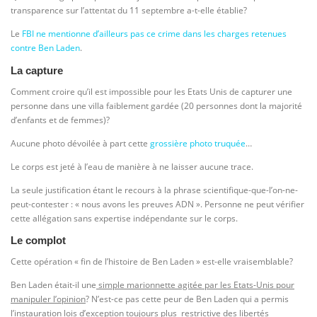
transparence sur l’attentat du 11 septembre a-t-elle établie?
Le
FBI ne mentionne d’ailleurs pas ce crime dans les charges retenues
contre Ben Laden
.
La capture
Comment croire qu’il est impossible pour les Etats Unis de capturer une
personne dans une villa faiblement gardée (20 personnes dont la majorité
d’enfants et de femmes)?
Aucune photo dévoilée à part cette
grossière photo truquée
…
Le corps est jeté à l’eau de manière à ne laisser aucune trace.
La seule justification étant le recours à la phrase scientifique-que-l’on-ne-
peut-contester : « nous avons les preuves ADN ». Personne ne peut vérifier
cette allégation sans expertise indépendante sur le corps.
Le complot
Cette opération « fin de l’histoire de Ben Laden » est-elle vraisemblable?
Ben Laden était-il une
simple marionnette agitée par les Etats-Unis pour
manipuler l’opinion
? N’est-ce pas cette peur de Ben Laden qui a permis
l’instauration lois d’exception toujours plus restrictive des libertés