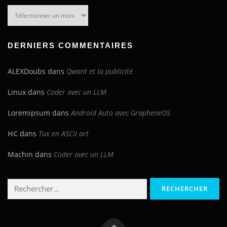
Archives
du
blog
DERNIERS COMMENTAIRES
ALEXDoubs
dans
Qwant et la publicité
Linux
dans
Coder avec un LLM
Loremipsum
dans
Android Auto avec GrapheneOS
HC
dans
Tux en ASCII art
Machin
dans
Coder avec un LLM
Rechercher :