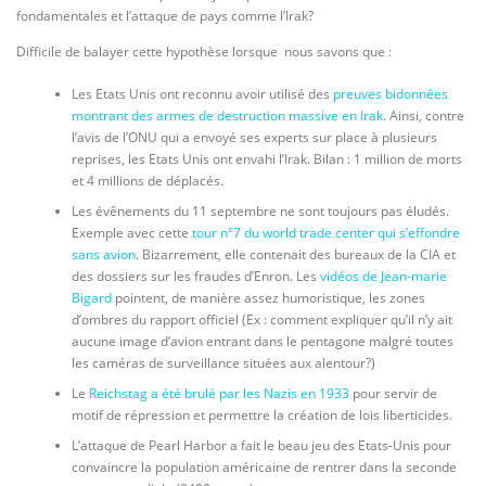
fondamentales et l’attaque de pays comme l’Irak?
Difficile de balayer cette hypothèse lorsque nous savons que :
Les Etats Unis ont reconnu avoir utilisé des
preuves bidonnées
montrant des armes de destruction massive en Irak
. Ainsi, contre
l’avis de l’ONU qui a envoyé ses experts sur place à plusieurs
reprises, les Etats Unis ont envahi l’Irak. Bilan : 1 million de morts
et 4 millions de déplacés.
Les évênements du 11 septembre ne sont toujours pas éludés.
Exemple avec cette
tour n°7 du world trade center qui s’effondre
sans avion
. Bizarrement, elle contenait des bureaux de la CIA et
des dossiers sur les fraudes d’Enron. Les
vidéos de Jean-marie
Bigard
pointent, de manière assez humoristique, les zones
d’ombres du rapport officiel (Ex : comment expliquer qu’il n’y ait
aucune image d’avion entrant dans le pentagone malgré toutes
les caméras de surveillance situées aux alentour?)
Le
Reichstag a été brulé par les Nazis en 1933
pour servir de
motif de répression et permettre la création de lois liberticides.
L’attaque de Pearl Harbor a fait le beau jeu des Etats-Unis pour
convaincre la population américaine de rentrer dans la seconde