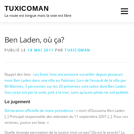
Aller
TUXICOMAN
au
Menu
contenu
La route est longue mais la voie est libre
LOGICIEL LIBRE
SÉCURITÉ
POLITIQUE
Ben Laden, où ça?
PUBLIÉ LE
18 MAI 2011
PAR
TUXICOMAN
LOGICIELS
Rappel des faits :
Les Etats Unis ont annoncé surveiller depuis plusieurs
mois Ben Laden dans une villa au Pakistan. Lors de l’assault de la villa par
80 Marines, 5 personnes sur les 20 présentes sont tuées dont Ben Laden.
Son corps est par la suite, jeté à la mer, sans qu’aune photo ne soit publiée.
Le jugement
Déclaration officielle de notre présidence
: « mort d’Oussama Ben Laden
[..] Principal responsable des attentats du 11 septembre 2001 [..]. Pour ces
victimes, justice est faite. »
Quelle étrange perception de la justice n’est ce pas? Où est le procès? La