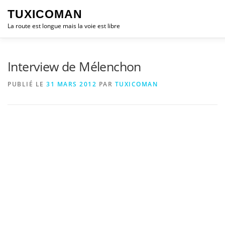
Aller
TUXICOMAN
au
contenu
La route est longue mais la voie est libre
LOGICIEL LIBRE
SÉCURITÉ
POLITIQUE
Interview de Mélenchon
PUBLIÉ LE
31 MARS 2012
PAR
TUXICOMAN
LOGICIELS