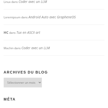
Coder avec un LLM
Linux
dans
Android Auto avec GrapheneOS
Loremipsum
dans
HC
Tux en ASCII art
dans
Coder avec un LLM
Machin
dans
ARCHIVES DU BLOG
Archives
du
blog
MÉTA