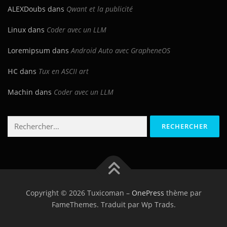
ALEXDoubs
dans
Qwant et la publicité
Linux
dans
Coder avec un LLM
Loremipsum
dans
Android Auto avec GrapheneOS
HC
dans
Tux en ASCII art
Machin
dans
Coder avec un LLM
Rechercher :
Copyright © 2026 Tuxicoman
–
OnePress
thème par
FameThemes. Traduit par Wp Trads.