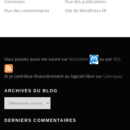
Connexion
Flux des publications
Flux des commentaires
Site de WordPress-FR
Vous pouvez aussi me suivre sur
Mastodon
ou par
RSS
Et je contribue financièrement au logiciel libre sur
Liberapay
ARCHIVES DU BLOG
Archives
du
blog
DERNIERS COMMENTAIRES