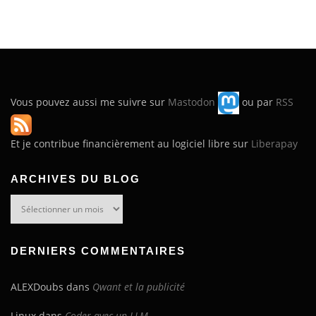
Vous pouvez aussi me suivre sur
Mastodon
ou par
RSS
Et je contribue financièrement au logiciel libre sur
Liberapay
ARCHIVES DU BLOG
Archives
du
blog
DERNIERS COMMENTAIRES
ALEXDoubs
dans
Qwant et la publicité
Linux
dans
Coder avec un LLM