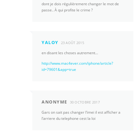
dont je dois régulièrement changer le mot de
passe.. À qui profite le crime ?
YALOY
23 AOÛT 2015
en disant les choses autrement…
http://www.mac4ever.com/iphone/article?
id=79601&app=true
ANONYME
30 OCTOBRE 2017
Gars on sait pas changer l’imei il est afficher a
l’arriere du telephone cest la loi