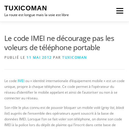
Aller
TUXICOMAN
au
Menu
contenu
La route est longue mais la voie est libre
LOGICIEL LIBRE
SÉCURITÉ
POLITIQUE
Le code IMEI ne décourage pas les
voleurs de téléphone portable
LOGICIELS
PUBLIÉ LE
11 MAI 2012
PAR
TUXICOMAN
Le code
IMEI
ou « identité internationale d’équipement mobile » est un code
unique, propre à chaque téléphone. Ce code permet à l’opérateur du
réseau d’identifier le mobile appelant et ainsi de l’autoriser ou non à se
connecter au réseau.
Son rôle le plus connu est de pouvoir bloquer un mobile volé (
grey list
,
black
list
) auprès de l’ensemble des opérateurs ayant souscrit à la base de
données IMEI. Lorsque l’on se fait voler son téléphone, on donne son code
IMEI à la police lors du dépôt de plainte qui l’inscrit dans cette base de