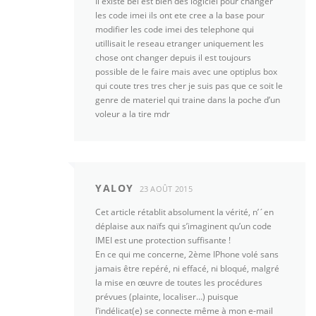
Il existe bel est bien des logiciel pour changer
les code imei ils ont ete cree a la base pour
modifier les code imei des telephone qui
utillisait le reseau etranger uniquement les
chose ont changer depuis il est toujours
possible de le faire mais avec une optiplus box
qui coute tres tres cher je suis pas que ce soit le
genre de materiel qui traine dans la poche d’un
voleur a la tire mdr
YALOY
23 AOÛT 2015
Cet article rétablit absolument la vérité, n’´en
déplaise aux naïfs qui s’imaginent qu’un code
IMEI est une protection suffisante !
En ce qui me concerne, 2ème IPhone volé sans
jamais être repéré, ni effacé, ni bloqué, malgré
la mise en œuvre de toutes les procédures
prévues (plainte, localiser…) puisque
l’indélicat(e) se connecte même à mon e-mail