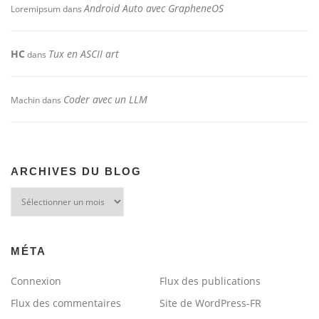
Android Auto avec GrapheneOS
Loremipsum
dans
HC
Tux en ASCII art
dans
Coder avec un LLM
Machin
dans
ARCHIVES DU BLOG
Archives
du
blog
MÉTA
Connexion
Flux des publications
Flux des commentaires
Site de WordPress-FR