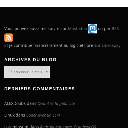
Vous pouvez aussi me suivre sur
Mastodon
ou par
RSS
Et je contribue financièrement au logiciel libre sur
Liberapay
ARCHIVES DU BLOG
Archives
du
blog
DERNIERS COMMENTAIRES
ALEXDoubs
dans
Qwant et la publicité
Linux
dans
Coder avec un LLM
Loremipsum
dans
Android Auto avec GrapheneOS