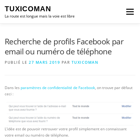
Aller
TUXICOMAN
au
Menu
contenu
La route est longue mais la voie est libre
LOGICIEL LIBRE
SÉCURITÉ
POLITIQUE
Recherche de profils Facebook par
email ou numéro de téléphone
LOGICIELS
PUBLIÉ LE
27 MARS 2019
PAR
TUXICOMAN
Dans les
paramètres de confidentialité de Facebook
, on trouve par défaut
ceci :
L’idée est de pouvoir retrouver votre profil simplement en connaissant
votre email ou numéro de téléphone.