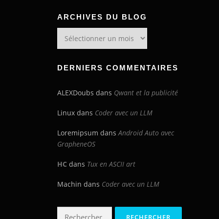
ARCHIVES DU BLOG
Archives
du
blog
DERNIERS COMMENTAIRES
ALEXDoubs
dans
Qwant et la publicité
Linux
dans
Coder avec un LLM
Loremipsum
dans
Android Auto avec
GrapheneOS
HC
dans
Tux en ASCII art
Machin
dans
Coder avec un LLM
Rechercher :