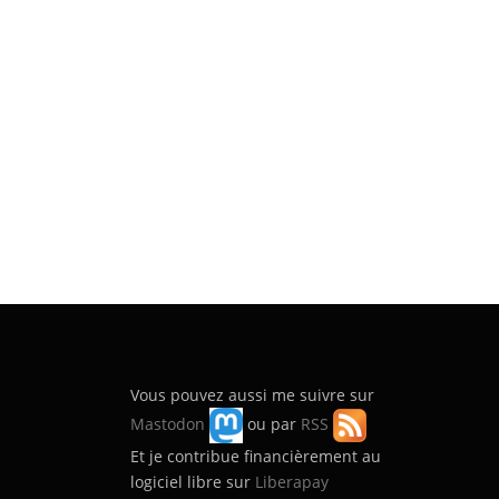
Vous pouvez aussi me suivre sur
Mastodon
ou par
RSS
Et je contribue financièrement au
logiciel libre sur
Liberapay