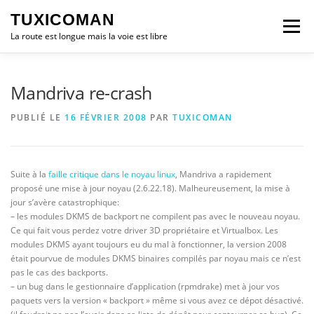
Aller
TUXICOMAN
au
Menu
contenu
La route est longue mais la voie est libre
LOGICIEL LIBRE
SÉCURITÉ
POLITIQUE
Mandriva re-crash
PUBLIÉ LE
16 FÉVRIER 2008
PAR
TUXICOMAN
LOGICIELS
Suite à la
faille critique dans le noyau linux
, Mandriva a rapidement
proposé une mise à jour noyau (2.6.22.18). Malheureusement, la mise à
jour s’avère catastrophique:
– les modules DKMS de backport ne compilent pas avec le nouveau noyau.
Ce qui fait vous perdez votre driver 3D propriétaire et Virtualbox. Les
modules DKMS ayant toujours eu du mal à fonctionner, la version 2008
était pourvue de modules DKMS binaires compilés par noyau mais ce n’est
pas le cas des backports.
– un bug dans le gestionnaire d’application (rpmdrake) met à jour vos
paquets vers la version « backport » même si vous avez ce dépot désactivé.