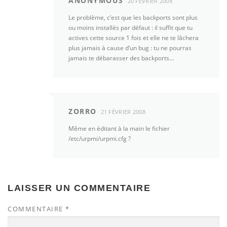
ANONYMOUS
20 FÉVRIER 2008
Le problème, c’est que les backports sont plus
ou moins installés par défaut : il suffit que tu
actives cette source 1 fois et elle ne te lâchera
plus jamais à cause d’un bug : tu ne pourras
jamais te débarasser des backports…
ZORRO
21 FÉVRIER 2008
Même en éditant à la main le fichier
/etc/urpmi/urpmi.cfg ?
LAISSER UN COMMENTAIRE
COMMENTAIRE
*