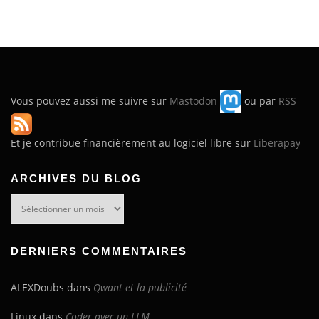
Vous pouvez aussi me suivre sur
Mastodon
ou par
RSS
Et je contribue financièrement au logiciel libre sur
Liberapay
ARCHIVES DU BLOG
Archives
du
blog
DERNIERS COMMENTAIRES
ALEXDoubs
dans
Qwant et la publicité
Linux
dans
Coder avec un LLM