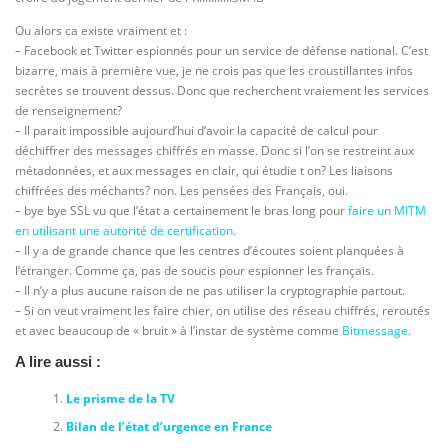
Ou alors ca existe vraiment et :
– Facebook et Twitter espionnés pour un service de défense national. C’est
bizarre, mais à première vue, je ne crois pas que les croustillantes infos
secrètes se trouvent dessus. Donc que recherchent vraiement les services
de renseignement?
– Il parait impossible aujourd’hui d’avoir la capacité de calcul pour
déchiffrer des messages chiffrés en masse. Donc si l’on se restreint aux
métadonnées, et aux messages en clair, qui étudie t on? Les liaisons
chiffrées des méchants? non. Les pensées des Français, oui.
– bye bye SSL vu que l’état a certainement le bras long pour
faire un MITM
en utilisant une autorité de certification
.
– Il y a de grande chance que les centres d’écoutes soient planquées à
l’étranger. Comme ça, pas de soucis pour espionner les français.
– Il n’y a plus aucune raison de ne pas utiliser la cryptographie partout.
– Si on veut vraiment les faire chier, on utilise des réseau chiffrés, reroutés
et avec beaucoup de « bruit » à l’instar de système comme
Bitmessage
.
A lire aussi :
Le prisme de la TV
Bilan de l’état d’urgence en France