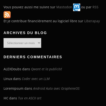
Vous pouvez aussi me suivre sur
Mastodon
ou par
RSS
Et je contribue financièrement au logiciel libre sur
Liberapay
ARCHIVES DU BLOG
Archives
du
blog
DERNIERS COMMENTAIRES
ALEXDoubs
dans
Qwant et la publicité
Linux
dans
Coder avec un LLM
Loremipsum
dans
Android Auto avec GrapheneOS
HC
dans
Tux en ASCII art