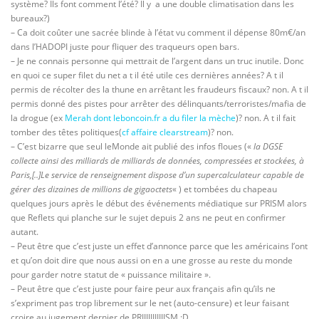
système? Ils font comment l’été? Il y a une double climatisation dans les
bureaux?)
– Ca doit coûter une sacrée blinde à l’état vu comment il dépense 80m€/an
dans l’HADOPI juste pour fliquer des traqueurs open bars.
– Je ne connais personne qui mettrait de l’argent dans un truc inutile. Donc
en quoi ce super filet du net a t il été utile ces dernières années? A t il
permis de récolter des la thune en arrêtant les fraudeurs fiscaux? non. A t il
permis donné des pistes pour arrêter des délinquants/terroristes/mafia de
la drogue (ex
Merah dont leboncoin.fr a du filer la mèche
)? non. A t il fait
tomber des têtes politiques(
cf affaire clearstream
)? non.
– C’est bizarre que seul leMonde ait publié des infos floues («
la DGSE
collecte ainsi des milliards de milliards de données, compressées et stockées, à
Paris,[..]
Le service de renseignement dispose d’un supercalculateur capable de
gérer des dizaines de millions de gigaoctets
« ) et tombées du chapeau
quelques jours après le début des événements médiatique sur PRISM alors
que Reflets qui planche sur le sujet depuis 2 ans ne peut en confirmer
autant.
– Peut être que c’est juste un effet d’annonce parce que les américains l’ont
et qu’on doit dire que nous aussi on en a une grosse au reste du monde
pour garder notre statut de « puissance militaire ».
– Peut être que c’est juste pour faire peur aux français afin qu’ils ne
s’expriment pas trop librement sur le net (auto-censure) et leur faisant
croire au jugement dernier de PRIIIIIIIIIIISM :D