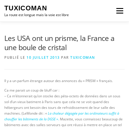
Aller
TUXICOMAN
au
Menu
contenu
La route est longue mais la voie est libre
LOGICIEL LIBRE
SÉCURITÉ
POLITIQUE
Les USA ont un prisme, la France a
une boule de cristal
LOGICIELS
PUBLIÉ LE
10 JUILLET 2013
PAR
TUXICOMAN
Il y a un parfum étrange autour des annonces du « PRISM » français.
Ca me parait un coup de bluff car :
– Ca m’étonnerait qu’on stocke des péta-octets de données dans un sous
sol d’un vieux batiment à Paris sans que cela ne se voit quand des
hébergeurs ont besoin des tours de refroidissement de leur salle des
machines. (LeMonde dit : «
La chaleur dégagée par les ordinateurs suffit à
chauffer les bâtiments de la DGSE »
.
Mazette, vous connaissez beaucoup de
bâtiments avec des salles serveurs qui ont réussi à mettre en place un tel