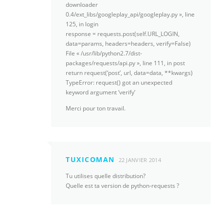
downloader
0.4/ext_libs/googleplay_api/googleplay.py », line
125, in login
response = requests.post(self.URL_LOGIN,
data=params, headers=headers, verify=False)
File « /usr/lib/python2.7/dist-
packages/requests/api.py », line 111, in post
return request(‘post’, url, data=data, **kwargs)
TypeError: request() got an unexpected
keyword argument ‘verify’
Merci pour ton travail.
TUXICOMAN
22 JANVIER 2014
Tu utilises quelle distribution?
Quelle est ta version de python-requests ?