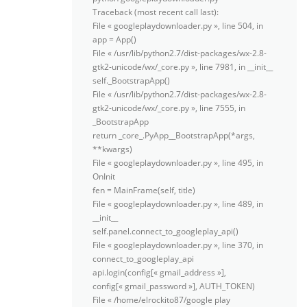
Traceback (most recent call last):
File « googleplaydownloader.py », line 504, in
app = App()
File « /usr/lib/python2.7/dist-packages/wx-2.8-
gtk2-unicode/wx/_core.py », line 7981, in __init__
self._BootstrapApp()
File « /usr/lib/python2.7/dist-packages/wx-2.8-
gtk2-unicode/wx/_core.py », line 7555, in
_BootstrapApp
return _core_.PyApp__BootstrapApp(*args,
**kwargs)
File « googleplaydownloader.py », line 495, in
OnInit
fen = MainFrame(self, title)
File « googleplaydownloader.py », line 489, in
__init__
self.panel.connect_to_googleplay_api()
File « googleplaydownloader.py », line 370, in
connect_to_googleplay_api
api.login(config[« gmail_address »],
config[« gmail_password »], AUTH_TOKEN)
File « /home/elrockito87/google play