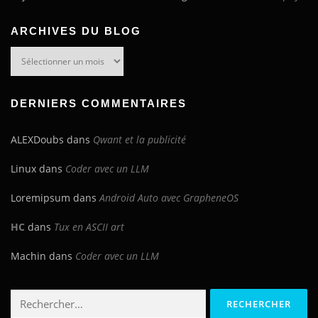
ARCHIVES DU BLOG
Archives
du
blog
DERNIERS COMMENTAIRES
ALEXDoubs
dans
Qwant et la publicité
Linux
dans
Coder avec un LLM
Loremipsum
dans
Android Auto avec GrapheneOS
HC
dans
Tux en ASCII art
Machin
dans
Coder avec un LLM
Rechercher :