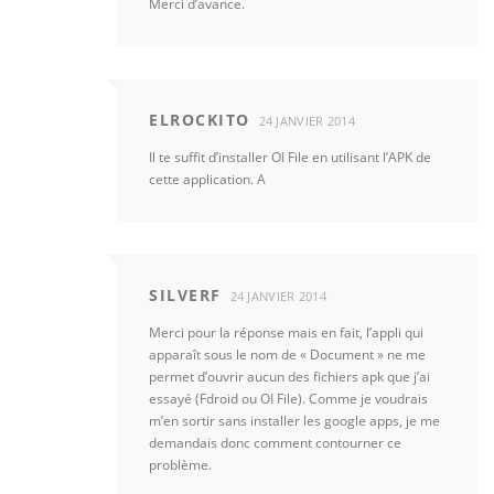
Merci d’avance.
ELROCKITO
24 JANVIER 2014
Il te suffit d’installer OI File en utilisant l’APK de
cette application. A
SILVERF
24 JANVIER 2014
Merci pour la réponse mais en fait, l’appli qui
apparaît sous le nom de « Document » ne me
permet d’ouvrir aucun des fichiers apk que j’ai
essayé (Fdroid ou OI File). Comme je voudrais
m’en sortir sans installer les google apps, je me
demandais donc comment contourner ce
problème.