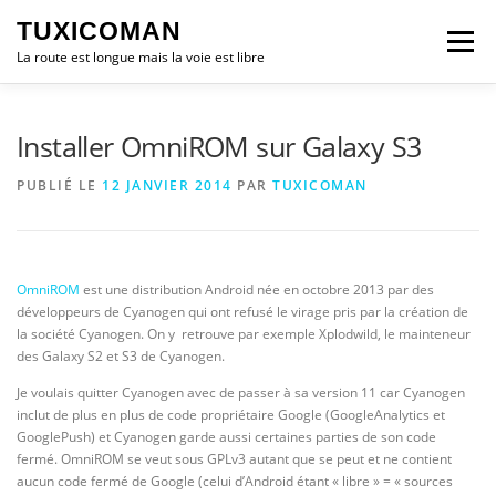
Aller
TUXICOMAN
au
Menu
contenu
La route est longue mais la voie est libre
LOGICIEL LIBRE
SÉCURITÉ
POLITIQUE
Installer OmniROM sur Galaxy S3
PUBLIÉ LE
12 JANVIER 2014
PAR
TUXICOMAN
LOGICIELS
OmniROM
est une distribution Android née en octobre 2013 par des
développeurs de Cyanogen qui ont refusé le virage pris par la création de
la société Cyanogen. On y retrouve par exemple Xplodwild, le mainteneur
des Galaxy S2 et S3 de Cyanogen.
Je voulais quitter Cyanogen avec de passer à sa version 11 car Cyanogen
inclut de plus en plus de code propriétaire Google (GoogleAnalytics et
GooglePush) et Cyanogen garde aussi certaines parties de son code
fermé. OmniROM se veut sous GPLv3 autant que se peut et ne contient
aucun code fermé de Google (celui d’Android étant « libre » = « sources