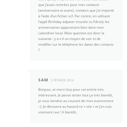
que j’avais rentrées pour mes contacts
(anniversaire et autre), contatcs que j’ai importé
à l’aide d’un fichier vcf. Par contre, en utilisant
l’appli Birthday adpater trouvée su Fdroid, les
anniversaires apparaisent bien dans mon
calendrier local. Mais question est donc la
suivante : y a-t-il un moyen de voir et de
modifier sur le téléphone les dates des contacts
?
SAM
5 FÉVRIER 2014
Bonjour, et merci bcp pour cet article très
intéressant. Je pense tester tout ça très bientôt,
je vous tiendrai au courant de mon avancement
:-). Je découvre au hasard ce « site » et j’en suis
vraiment ravi ! A bientôt.