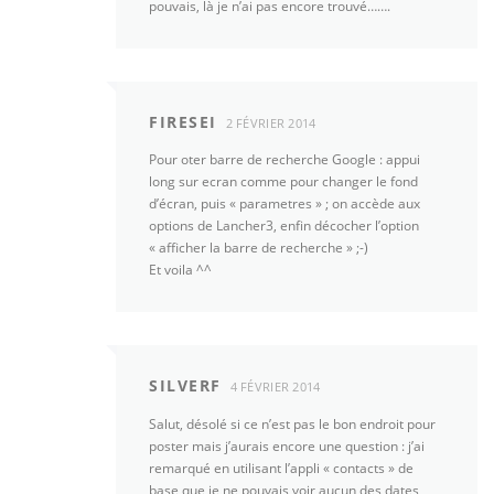
pouvais, là je n’ai pas encore trouvé…….
FIRESEI
2 FÉVRIER 2014
Pour oter barre de recherche Google : appui
long sur ecran comme pour changer le fond
d’écran, puis « parametres » ; on accède aux
options de Lancher3, enfin décocher l’option
« afficher la barre de recherche » ;-)
Et voila ^^
SILVERF
4 FÉVRIER 2014
Salut, désolé si ce n’est pas le bon endroit pour
poster mais j’aurais encore une question : j’ai
remarqué en utilisant l’appli « contacts » de
base que je ne pouvais voir aucun des dates