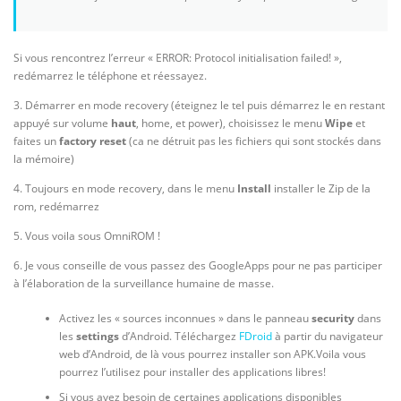
Si vous rencontrez l’erreur « ERROR: Protocol initialisation failed! »,
redémarrez le téléphone et réessayez.
3. Démarrer en mode recovery (éteignez le tel puis démarrez le en restant
appuyé sur volume
haut
, home, et power), choisissez le menu
Wipe
et
faites un
factory reset
(ca ne détruit pas les fichiers qui sont stockés dans
la mémoire)
4. Toujours en mode recovery, dans le menu
Install
installer le Zip de la
rom, redémarrez
5. Vous voila sous OmniROM !
6. Je vous conseille de vous passez des GoogleApps pour ne pas participer
à l’élaboration de la surveillance humaine de masse.
Activez les « sources inconnues » dans le panneau
security
dans
les
settings
d’Android. Téléchargez
FDroid
à partir du navigateur
web d’Android, de là vous pourrez installer son APK.Voila vous
pourrez l’utilisez pour installer des applications libres!
Si vous avez besoin de certaines applications disponibles