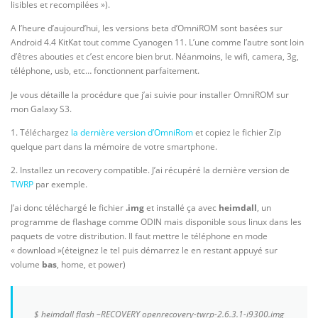
lisibles et recompilées »).
A l’heure d’aujourd’hui, les versions beta d’OmniROM sont basées sur
Android 4.4 KitKat tout comme Cyanogen 11. L’une comme l’autre sont loin
d’êtres abouties et c’est encore bien brut. Néanmoins, le wifi, camera, 3g,
téléphone, usb, etc… fonctionnent parfaitement.
Je vous détaille la procédure que j’ai suivie pour installer OmniROM sur
mon Galaxy S3.
1. Téléchargez
la dernière version d’OmniRom
et copiez le fichier Zip
quelque part dans la mémoire de votre smartphone.
2. Installez un recovery compatible. J’ai récupéré la dernière version de
TWRP
par exemple.
J’ai donc téléchargé le fichier
.img
et installé ça avec
heimdall
, un
programme de flashage comme ODIN mais disponible sous linux dans les
paquets de votre distribution. Il faut mettre le téléphone en mode
« download »(éteignez le tel puis démarrez le en restant appuyé sur
volume
bas
, home, et power)
$ heimdall flash –RECOVERY openrecovery-twrp-2.6.3.1-i9300.img