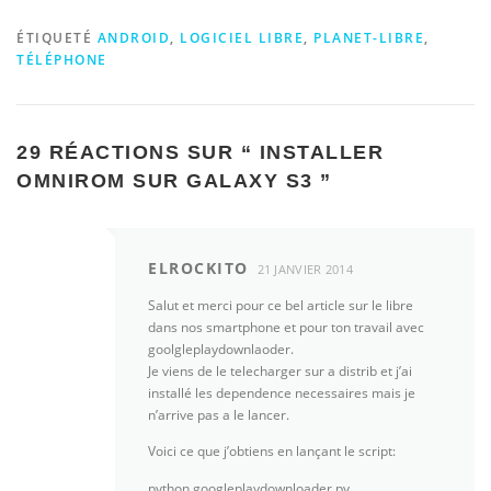
ÉTIQUETÉ
ANDROID
,
LOGICIEL LIBRE
,
PLANET-LIBRE
,
TÉLÉPHONE
29 RÉACTIONS SUR “
INSTALLER
OMNIROM SUR GALAXY S3
”
ELROCKITO
21 JANVIER 2014
Salut et merci pour ce bel article sur le libre
dans nos smartphone et pour ton travail avec
goolgleplaydownlaoder.
Je viens de le telecharger sur a distrib et j’ai
installé les dependence necessaires mais je
n’arrive pas a le lancer.
Voici ce que j’obtiens en lançant le script:
python googleplaydownloader.py