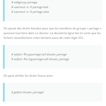
# addgroup partage
# usermod -a -G partage bob
# usermod -a -G partage alice
On ajoute des droits étendus pour que les membres du groupe « partage »
puissent tout faire dans ce dossier. La deuxième ligne fait en sorte que les
fichiers nouvellement créés héritent aussi de cette règle ACL.
# setfacl -Rm g:partage:rwX dossier_partage
# setfacl -Rm d:g:partage:rwX dossier_partage
On peut vérifier les droits finaux ainsi :
$ getfacl dossier_partage/