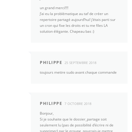
un grand merci!!!!
J’ai eu la problématique au taf de créer un
repertoire partagé aujourd’hui! j’étais parti sur
un cron qui fixe les droits et tu me files LA
solution élégante. Chapeau bas :)
PHILIPPE
25 SEPTEMBRE 2018
toujours mettre sudo avant chaque commande
PHILIPPE
7 OCTOBRE 2018
Bonjour,
Si je souhaite que le dossier_partage soit
seulement lu (pas de possibilité d’écrire ni de
supprimer) par le groupe, pourrais-je mettre