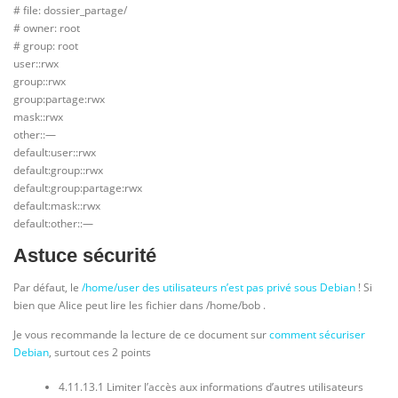
# file: dossier_partage/
# owner: root
# group: root
user::rwx
group::rwx
group:partage:rwx
mask::rwx
other::—
default:user::rwx
default:group::rwx
default:group:partage:rwx
default:mask::rwx
default:other::—
Astuce sécurité
Par défaut, le
/home/user des utilisateurs n’est pas privé sous Debian
! Si
bien que Alice peut lire les fichier dans /home/bob .
Je vous recommande la lecture de ce document sur
comment sécuriser
Debian
, surtout ces 2 points
4.11.13.1 Limiter l’accès aux informations d’autres utilisateurs