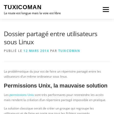
Aller
TUXICOMAN
au
Menu
contenu
La route est longue mais la voie est libre
LOGICIEL LIBRE
SÉCURITÉ
POLITIQUE
Dossier partagé entre utilisateurs
sous Linux
LOGICIELS
PUBLIÉ LE
12 MARS 2014
PAR
TUXICOMAN
La problématique du jour est de faire un répertoire partagé entre les
utilisateurs d’un même ordinateur sous linux.
Permissions Unix, la mauvaise solution
Les
permissions Unix
sont très performants pour restreindre les accès
mais rendent la création d’un répertoire partagé impossible en pratique.
La solution classique serait de créer un groupe qui regroupe les
utilisateurs et de faire en sorte que tous les fichiers partagés