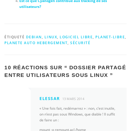
Est ce que Cyanogen contribue aux tracking de ses
utilisateurs?
ÉTIQUETÉ
DEBIAN
,
LINUX
,
LOGICIEL LIBRE
,
PLANET-LIBRE
,
PLANETE AUTO HEBERGEMENT
,
SÉCURITÉ
10 RÉACTIONS SUR “
DOSSIER PARTAGÉ
ENTRE UTILISATEURS SOUS LINUX
”
ELESSAR
13 MARS 2014
« Une fois fait, redémarrez » : non, c’est inutile,
on n’est pas sous Windows, que diable ! Il suffit
de faire un :
mount -o remount,acl /home