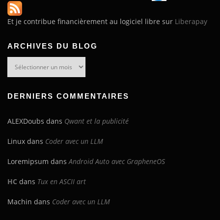
Et je contribue financièrement au logiciel libre sur
Liberapay
ARCHIVES DU BLOG
Archives
du
blog
DERNIERS COMMENTAIRES
ALEXDoubs
dans
Qwant et la publicité
Linux
dans
Coder avec un LLM
Loremipsum
dans
Android Auto avec GrapheneOS
HC
dans
Tux en ASCII art
Machin
dans
Coder avec un LLM