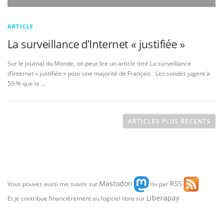
ARTICLE
La surveillance d’Internet « justifiée »
Sur le journal du Monde, on peut lire un article titré La surveillance
d’Internet « justifiée » pour une majorité de Français . Les sondés jugent à
59 % que la …
N
a
ARTICLES PLUS RÉCENTS
v
i
g
a
Mastodon
RSS
t
Vous pouvez aussi me suivre sur
ou par
i
Liberapay
Et je contribue financièrement au logiciel libre sur
o