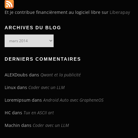
Et je contribue financièrement au logiciel libre sur
Liberapay
ARCHIVES DU BLOG
Archives
du
blog
DERNIERS COMMENTAIRES
ALEXDoubs
dans
Qwant et la publicité
Linux
dans
Coder avec un LLM
Loremipsum
dans
Android Auto avec GrapheneOS
HC
dans
Tux en ASCII art
Machin
dans
Coder avec un LLM