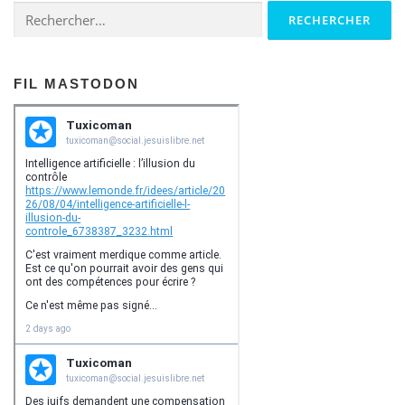
n
Rechercher :
d
e
s
FIL MASTODON
a
r
t
i
c
l
e
s