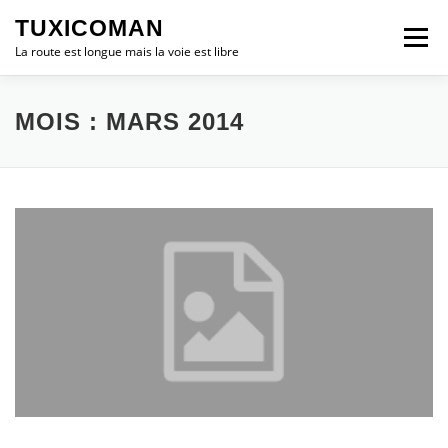
Aller
TUXICOMAN
au
Menu
contenu
La route est longue mais la voie est libre
LOGICIEL LIBRE
SÉCURITÉ
POLITIQUE
MOIS :
MARS 2014
LOGICIELS