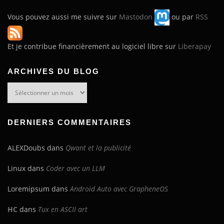
Vous pouvez aussi me suivre sur
Mastodon
ou par
RSS
Et je contribue financièrement au logiciel libre sur
Liberapay
ARCHIVES DU BLOG
Archives
du
blog
DERNIERS COMMENTAIRES
ALEXDoubs
dans
Qwant et la publicité
Linux
dans
Coder avec un LLM
Loremipsum
dans
Android Auto avec GrapheneOS
HC
dans
Tux en ASCII art