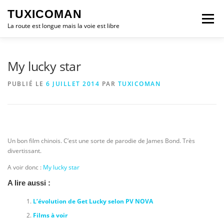
Aller
TUXICOMAN
au
Menu
contenu
La route est longue mais la voie est libre
LOGICIEL LIBRE
SÉCURITÉ
POLITIQUE
My lucky star
PUBLIÉ LE
6 JUILLET 2014
PAR
TUXICOMAN
LOGICIELS
Un bon film chinois. C’est une sorte de parodie de James Bond. Très
divertissant.
A voir donc :
My lucky star
A lire aussi :
L’évolution de Get Lucky selon PV NOVA
Films à voir