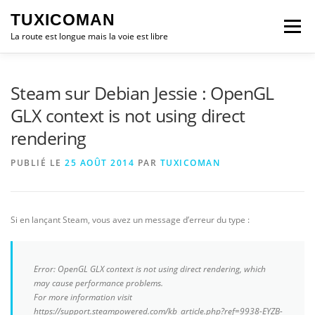
Aller
TUXICOMAN
au
Menu
contenu
La route est longue mais la voie est libre
LOGICIEL LIBRE
SÉCURITÉ
POLITIQUE
Steam sur Debian Jessie : OpenGL
GLX context is not using direct
rendering
LOGICIELS
PUBLIÉ LE
25 AOÛT 2014
PAR
TUXICOMAN
Si en lançant Steam, vous avez un message d’erreur du type :
Error: OpenGL GLX context is not using direct rendering, which
may cause performance problems.
For more information visit
https://support.steampowered.com/kb_article.php?ref=9938-EYZB-