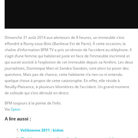
Dimanche 31 août 2014 aux alentours de 8 heures, un immeuble s’est
effondré à Rosny-sous-Bois (Banlieue Est de Paris). À cette occasion, la
chaîne d’information BFM TV a pris un témoin de l’accident au téléphone. Il
s’agit d’une femme qui habiterait juste en face de l’immeuble incriminé et
qui aurait assisté à l’explosion de cet immeuble depuis sa fenêtre. Les deux
journalistes, Dominique Mari et Sandra Gandoin, vont alors lui poser des
questions. Mais pas de chance, cette habitante n’a rien vu ni entendu
quelque chose à propos de cette catastrophe. En effet, elle réside à
Neuilly-Plaisance, à plusieurs kilomètres de l’accident. Un grand moment
de solitude qui s’est déroulé en direct.
BFM toujours à la pointe de l’info.
Via
Spion
A lire aussi :
Velibienne 2011 : bidon