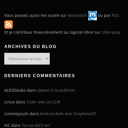
Vous pouvez aussi me suivre sur
Mastodon
ou par
RSS
Et je contribue financièrement au logiciel libre sur
Liberapay
ARCHIVES DU BLOG
Archives
du
blog
DERNIERS COMMENTAIRES
ALEXDoubs
dans
Qwant et la publicité
Linux
dans
Coder avec un LLM
Loremipsum
dans
Android Auto avec GrapheneOS
HC
dans
Tux en ASCII art