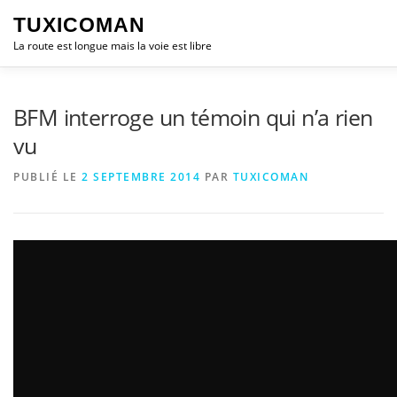
Aller
TUXICOMAN
au
contenu
La route est longue mais la voie est libre
LOGICIEL LIBRE
SÉCURITÉ
POLITIQUE
BFM interroge un témoin qui n’a rien
vu
LOGICIELS
PUBLIÉ LE
2 SEPTEMBRE 2014
PAR
TUXICOMAN