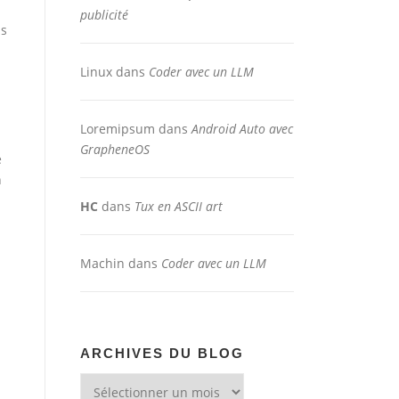
publicité
ns
à
Linux
dans
Coder avec un LLM
Loremipsum
dans
Android Auto avec
GrapheneOS
e
n
HC
dans
Tux en ASCII art
Machin
dans
Coder avec un LLM
ARCHIVES DU BLOG
Archives