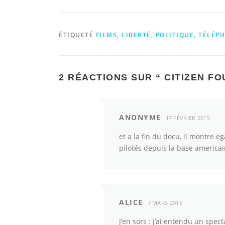
ÉTIQUETÉ
FILMS
,
LIBERTÉ
,
POLITIQUE
,
TÉLÉP
2 RÉACTIONS SUR “
CITIZEN FO
ANONYME
17 FÉVRIER 2015
et a la fin du docu, il montre 
pilotés depuis la base america
ALICE
7 MARS 2015
J’en sors : j’ai entendu un spec