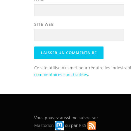
SITE WEB
Ce site utilise Akismet pour réduire les indésirab
commentaires sont traitées
.
Vous pouvez aussi me suivre sur
Mastodon
ou par
RSS