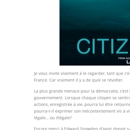
Je vous invite vivement à le regarder, tant que c
France. Car vraiment il y a de quoi se révolter.
La plus grande menace pour la démocratie, c’est 
gouvernement. Lorsque chaque citoyen se sentir
actions, enregistrée à vie, pourra lui être retour
pourra-t-il exprimer son mécontentement vis à vis
légale… ou illégale?
Encore merci à Edward Snowden d’avoir donné sa