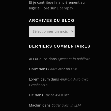
Et je contribue financièrement au
logiciel libre sur
Liberapay
ARCHIVES DU BLOG
Archives
du
blog
DERNIERS COMMENTAIRES
ALEXDoubs
dans
Qwant et la publicité
Linux
dans
Coder avec un LLM
Loremipsum
dans
Android Auto avec
GrapheneOS
HC
dans
Tux en ASCII art
Machin
dans
Coder avec un LLM