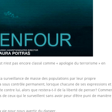
’est n’est pas encore classé comme « apologie du terrorisme » en
la surveillance de masse des populations par leur propre
a sous contrôle permanent, lorsque chacune de ses expressions et
née contre lui, alors que restera-t-il de la liberté de penser? Comme
 de ceux qui le surveillent sans avoir peur d’être puni de manière
 vie pour nous avertir du danger.