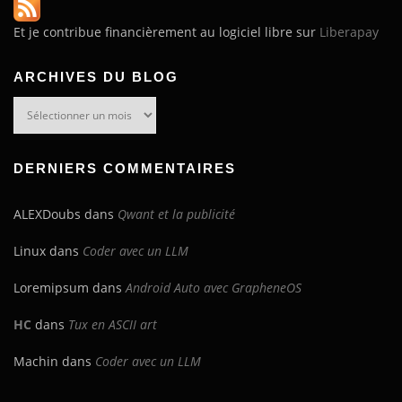
Et je contribue financièrement au logiciel libre sur
Liberapay
ARCHIVES DU BLOG
Archives
du
blog
DERNIERS COMMENTAIRES
ALEXDoubs
dans
Qwant et la publicité
Linux
dans
Coder avec un LLM
Loremipsum
dans
Android Auto avec GrapheneOS
HC
dans
Tux en ASCII art
Machin
dans
Coder avec un LLM