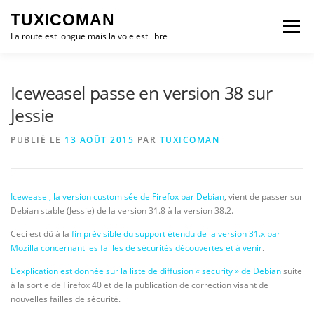
Aller
TUXICOMAN
au
Menu
contenu
La route est longue mais la voie est libre
LOGICIEL LIBRE
SÉCURITÉ
POLITIQUE
Iceweasel passe en version 38 sur
Jessie
LOGICIELS
PUBLIÉ LE
13 AOÛT 2015
PAR
TUXICOMAN
Iceweasel, la version customisée de Firefox par Debian
, vient de passer sur
Debian stable (Jessie) de la version 31.8 à la version 38.2.
Ceci est dû à la
fin prévisible du support étendu de la version 31.x par
Mozilla concernant les failles de sécurités découvertes et à venir
.
L’explication est donnée sur la liste de diffusion « security » de Debian
suite
à la sortie de Firefox 40 et de la publication de correction visant de
nouvelles failles de sécurité.