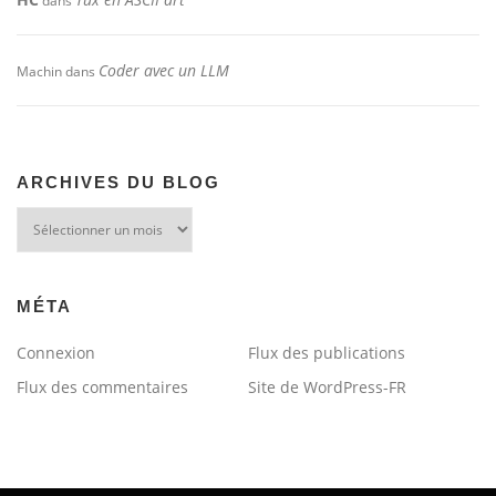
dans
Coder avec un LLM
Machin
dans
ARCHIVES DU BLOG
Archives
du
blog
MÉTA
Connexion
Flux des publications
Flux des commentaires
Site de WordPress-FR