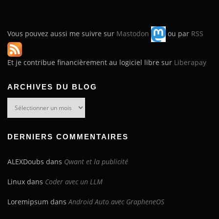
Vous pouvez aussi me suivre sur
Mastodon
ou par
RSS
Et je contribue financièrement au logiciel libre sur
Liberapay
ARCHIVES DU BLOG
Archives
du
blog
DERNIERS COMMENTAIRES
ALEXDoubs
dans
Qwant et la publicité
Linux
dans
Coder avec un LLM
Loremipsum
dans
Android Auto avec GrapheneOS