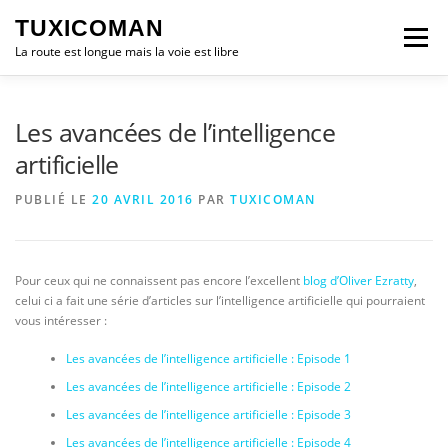
Aller
TUXICOMAN
au
Menu
contenu
La route est longue mais la voie est libre
LOGICIEL LIBRE
SÉCURITÉ
POLITIQUE
Les avancées de l’intelligence
artificielle
LOGICIELS
PUBLIÉ LE
20 AVRIL 2016
PAR
TUXICOMAN
Pour ceux qui ne connaissent pas encore l’excellent
blog d’Oliver Ezratty
,
celui ci a fait une série d’articles sur l’intelligence artificielle qui pourraient
vous intéresser :
Les avancées de l’intelligence artificielle : Episode 1
Les avancées de l’intelligence artificielle : Episode 2
Les avancées de l’intelligence artificielle : Episode 3
Les avancées de l’intelligence artificielle : Episode 4