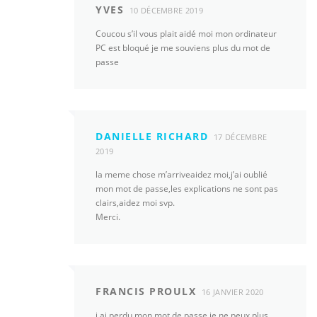
YVES
10 DÉCEMBRE 2019
Coucou s’il vous plait aidé moi mon ordinateur
PC est bloqué je me souviens plus du mot de
passe
DANIELLE RICHARD
17 DÉCEMBRE
2019
la meme chose m’arriveaidez moi,j’ai oublié
mon mot de passe,les explications ne sont pas
clairs,aidez moi svp.
Merci.
FRANCIS PROULX
16 JANVIER 2020
j ai perdu mon mot de passe je ne peux plus