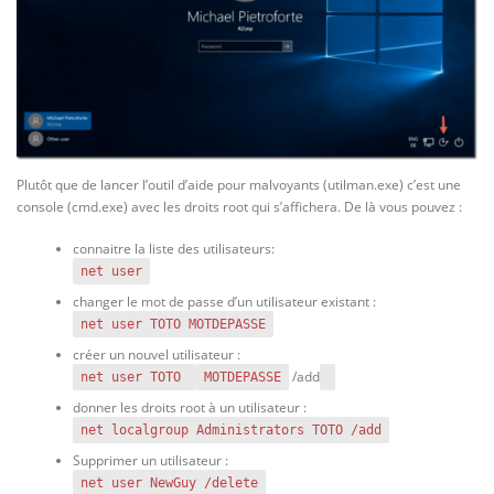
Plutôt que de lancer l’outil d’aide pour malvoyants (utilman.exe) c’est une
console (cmd.exe) avec les droits root qui s’affichera. De là vous pouvez :
connaitre la liste des utilisateurs:
net user
changer le mot de passe d’un utilisateur existant :
net user TOTO MOTDEPASSE
créer un nouvel utilisateur :
/add
net user TOTO
MOTDEPASSE
donner les droits root à un utilisateur :
net localgroup Administrators TOTO /add
Supprimer un utilisateur :
net user NewGuy /delete