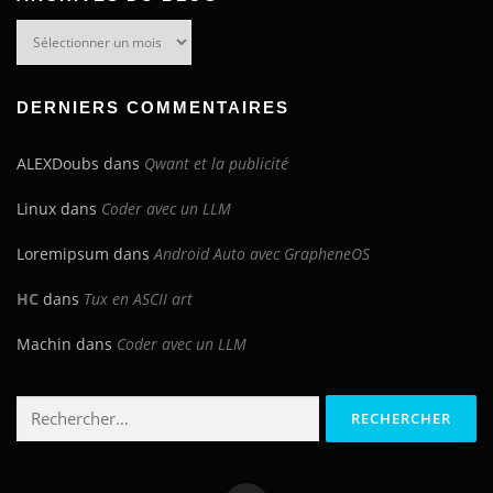
Archives
du
blog
DERNIERS COMMENTAIRES
ALEXDoubs
dans
Qwant et la publicité
Linux
dans
Coder avec un LLM
Loremipsum
dans
Android Auto avec GrapheneOS
HC
dans
Tux en ASCII art
Machin
dans
Coder avec un LLM
Rechercher :