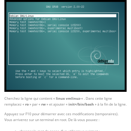
Cherchez la ligne qui contient «
linux
vmlinuz-
« . Dans cette ligne
remplacez «
ro
» par «
rw
» et ajouter «
init=/bin/bash
» à la fin de la ligne.
Appuyez sur F10 pour démarrer avec ces modifications (temporaires).
Vous arriverez sur un terminal en root. De là vous pouvez :