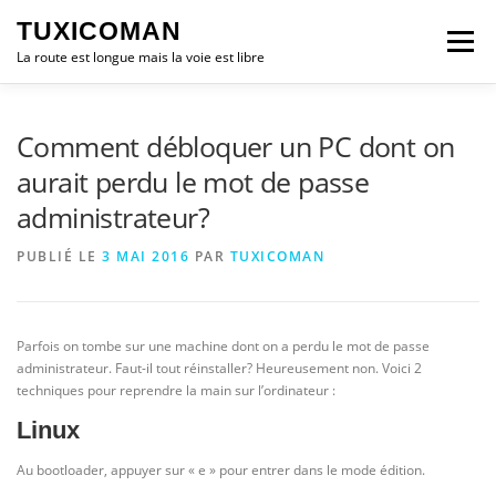
Aller
TUXICOMAN
au
Menu
contenu
La route est longue mais la voie est libre
LOGICIEL LIBRE
SÉCURITÉ
POLITIQUE
Comment débloquer un PC dont on
aurait perdu le mot de passe
administrateur?
LOGICIELS
PUBLIÉ LE
3 MAI 2016
PAR
TUXICOMAN
Parfois on tombe sur une machine dont on a perdu le mot de passe
administrateur. Faut-il tout réinstaller? Heureusement non. Voici 2
techniques pour reprendre la main sur l’ordinateur :
Linux
Au bootloader, appuyer sur « e » pour entrer dans le mode édition.