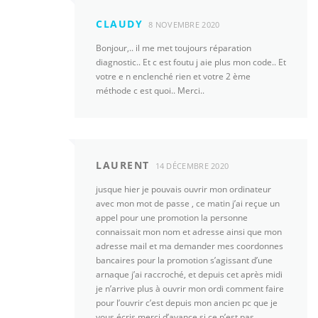
CLAUDY
8 NOVEMBRE 2020
Bonjour,.. il me met toujours réparation
diagnostic.. Et c est foutu j aie plus mon code.. Et
votre e n enclenché rien et votre 2 ème
méthode c est quoi.. Merci..
LAURENT
14 DÉCEMBRE 2020
jusque hier je pouvais ouvrir mon ordinateur
avec mon mot de passe , ce matin j’ai reçue un
appel pour une promotion la personne
connaissait mon nom et adresse ainsi que mon
adresse mail et ma demander mes coordonnes
bancaires pour la promotion s’agissant d’une
arnaque j’ai raccroché, et depuis cet après midi
je n’arrive plus à ouvrir mon ordi comment faire
pour l’ouvrir c’est depuis mon ancien pc que je
vous écris merci d’avance si ce n’est pas