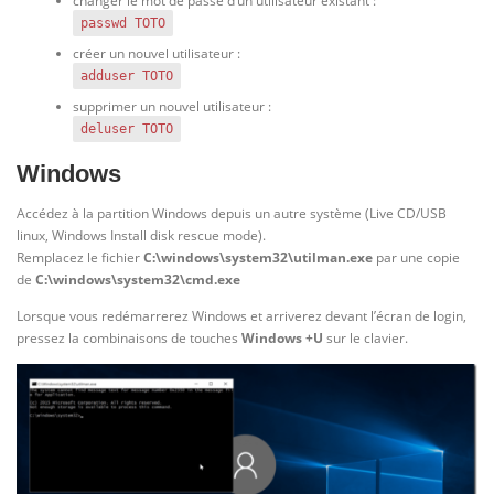
changer le mot de passe d’un utilisateur existant :
passwd TOTO
créer un nouvel utilisateur :
adduser TOTO
supprimer un nouvel utilisateur :
deluser TOTO
Windows
Accédez à la partition Windows depuis un autre système (Live CD/USB
linux, Windows Install disk rescue mode).
Remplacez le fichier
C:\windows\system32\utilman.exe
par une copie
de
C:\windows\system32\cmd.exe
Lorsque vous redémarrerez Windows et arriverez devant l’écran de login,
pressez la combinaisons de touches
Windows +U
sur le clavier.