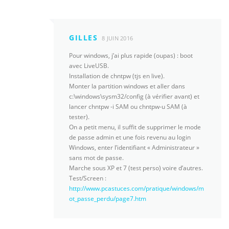
GILLES
8 JUIN 2016
Pour windows, j’ai plus rapide (oupas) : boot
avec LiveUSB.
Installation de chntpw (tjs en live).
Monter la partition windows et aller dans
c:\windows\sysm32/config (à vérifier avant) et
lancer chntpw -i SAM ou chntpw-u SAM (à
tester).
On a petit menu, il suffit de supprimer le mode
de passe admin et une fois revenu au login
Windows, enter l’identifiant « Administrateur »
sans mot de passe.
Marche sous XP et 7 (test perso) voire d’autres.
Test/Screen :
http://www.pcastuces.com/pratique/windows/m
ot_passe_perdu/page7.htm