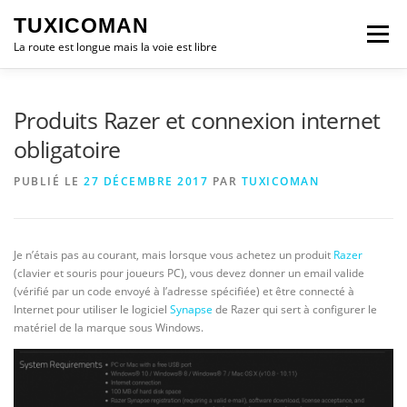
Aller
TUXICOMAN
au
Menu
contenu
La route est longue mais la voie est libre
LOGICIEL LIBRE
SÉCURITÉ
POLITIQUE
Produits Razer et connexion internet
obligatoire
LOGICIELS
PUBLIÉ LE
27 DÉCEMBRE 2017
PAR
TUXICOMAN
Je n’étais pas au courant, mais lorsque vous achetez un produit
Razer
(clavier et souris pour joueurs PC), vous devez donner un email valide
(vérifié par un code envoyé à l’adresse spécifiée) et être connecté à
Internet pour utiliser le logiciel
Synapse
de Razer qui sert à configurer le
matériel de la marque sous Windows.