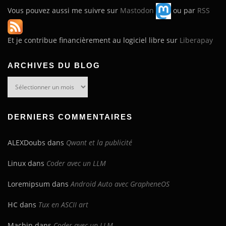
Vous pouvez aussi me suivre sur
Mastodon
ou par
RSS
Et je contribue financièrement au logiciel libre sur
Liberapay
ARCHIVES DU BLOG
Archives
du
blog
DERNIERS COMMENTAIRES
ALEXDoubs
dans
Qwant et la publicité
Linux
dans
Coder avec un LLM
Loremipsum
dans
Android Auto avec GrapheneOS
HC
dans
Tux en ASCII art
Machin
dans
Coder avec un LLM