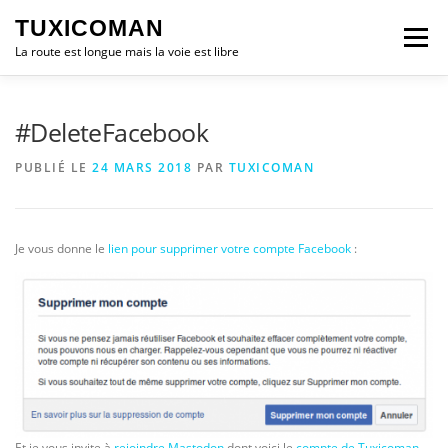
Aller
TUXICOMAN
au
Menu
contenu
La route est longue mais la voie est libre
LOGICIEL LIBRE
SÉCURITÉ
POLITIQUE
#DeleteFacebook
PUBLIÉ LE
24 MARS 2018
PAR
TUXICOMAN
LOGICIELS
Je vous donne le
lien pour supprimer votre compte Facebook
:
Et je vous invite à
rejoindre Mastodon
dont voici le
compte de Tuxicoman