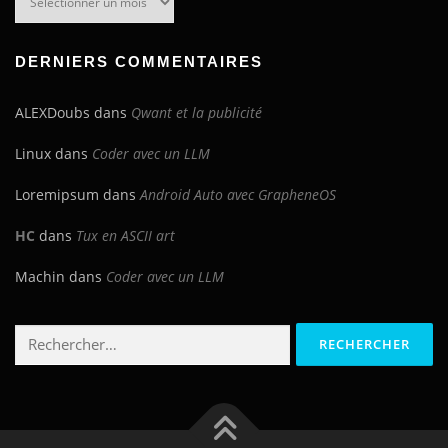
du
blog
DERNIERS COMMENTAIRES
ALEXDoubs
dans
Qwant et la publicité
Linux
dans
Coder avec un LLM
Loremipsum
dans
Android Auto avec GrapheneOS
HC
dans
Tux en ASCII art
Machin
dans
Coder avec un LLM
Rechercher :