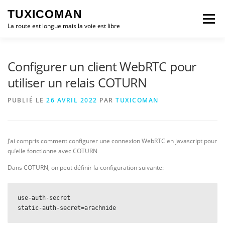
Aller
TUXICOMAN
au
Menu
contenu
La route est longue mais la voie est libre
LOGICIEL LIBRE
SÉCURITÉ
POLITIQUE
Configurer un client WebRTC pour
utiliser un relais COTURN
LOGICIELS
PUBLIÉ LE
26 AVRIL 2022
PAR
TUXICOMAN
J’ai compris comment configurer une connexion WebRTC en javascript pour
qu’elle fonctionne avec COTURN
Dans COTURN, on peut définir la configuration suivante:
use-auth-secret
static-auth-secret=arachnide