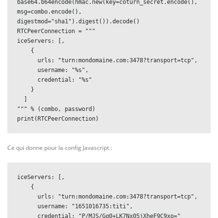
base64.b64encode(hmac.new(key=coturn_secret.encode(), 
msg=combo.encode(), 
digestmod="sha1").digest()).decode()

RTCPeerConnection = """

iceServers: [,

    {

      urls: "turn:mondomaine.com:3478?transport=tcp",

      username: "%s",

      credential: "%s"

    }

  ]

""" % (combo, password)

print(RTCPeerConnection)
Ce qui donne pour la config Javascript :
iceServers: [,

    {

      urls: "turn:mondomaine.com:3478?transport=tcp",

      username: "1651016735:titi",

      credential: "P/MJS/Gq0+LK7Nx05jXheF9C9xo="
