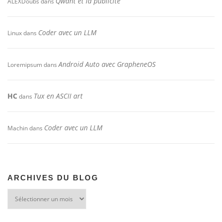
Qwant et la publicité
ALEXDoubs
dans
Coder avec un LLM
Linux
dans
Android Auto avec GrapheneOS
Loremipsum
dans
HC
Tux en ASCII art
dans
Coder avec un LLM
Machin
dans
ARCHIVES DU BLOG
Archives
du
blog