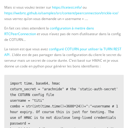
Mais si vous voulez tester sur
https://icetest.info/
ou
https://webrtc.github.io/samples/src/content/peerconnection/trickle-ice/
vous verrez qu’on vous demande un « username » ….
En fait ces sites attendent la
configuration à mettre dans
RTCPeerConnection
et vous n’avez pas de nom d’utilisateur dans la config
de COTURN…
La raison est que vous avez
configuré COTURN pour utiliser la TURN REST
API
. L’idée est de pas partager dans la configuration du client le secret du
serveur mais un secret de courte durée. C’est basé sur HMAC et je vous
donne un code en python pour générer les bons identifiants :
import time, base64, hmac

coturn_secret = "arachnide" # the 'static-auth-secret' 
the COTURN config file

username = "titi"

combo = str(int(time.time()+3600*24))+":"+username # 1 
hour expiry. Of course this is just for testing. The 
use of HMAC is to not disclose long-lived credentials

password = 