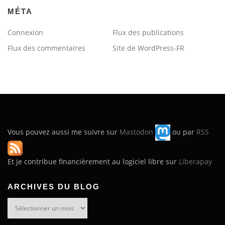
MÉTA
Connexion
Flux des publications
Flux des commentaires
Site de WordPress-FR
Vous pouvez aussi me suivre sur
Mastodon
ou par
RSS
Et je contribue financièrement au logiciel libre sur
Liberapay
ARCHIVES DU BLOG
Archives
du