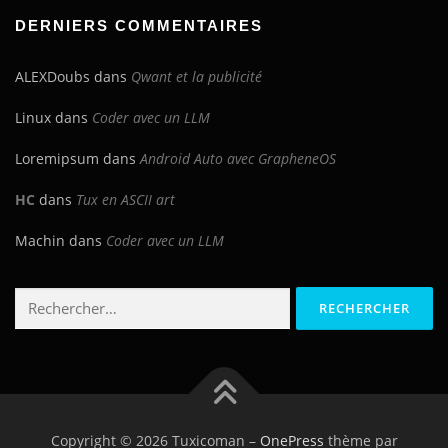
blog
DERNIERS COMMENTAIRES
ALEXDoubs
dans
Qwant et la publicité
Linux
dans
Coder avec un LLM
Loremipsum
dans
Android Auto avec GrapheneOS
HC
dans
Tux en ASCII art
Machin
dans
Coder avec un LLM
Rechercher :
Copyright © 2026 Tuxicoman
–
OnePress
thème par