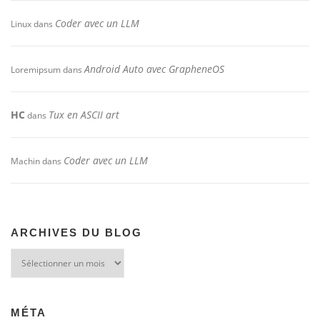
Coder avec un LLM
Linux
dans
Android Auto avec GrapheneOS
Loremipsum
dans
HC
Tux en ASCII art
dans
Coder avec un LLM
Machin
dans
ARCHIVES DU BLOG
Archives
du
blog
MÉTA