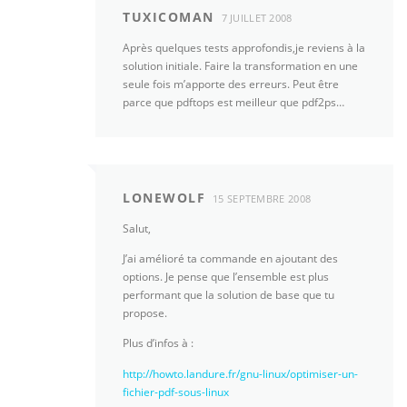
TUXICOMAN
7 JUILLET 2008
Après quelques tests approfondis,je reviens à la
solution initiale. Faire la transformation en une
seule fois m’apporte des erreurs. Peut être
parce que pdftops est meilleur que pdf2ps…
LONEWOLF
15 SEPTEMBRE 2008
Salut,
J’ai amélioré ta commande en ajoutant des
options. Je pense que l’ensemble est plus
performant que la solution de base que tu
propose.
Plus d’infos à :
http://howto.landure.fr/gnu-linux/optimiser-un-
fichier-pdf-sous-linux