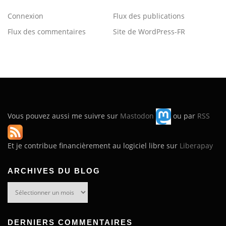
Connexion
Flux des publications
Flux des commentaires
Site de WordPress-FR
Vous pouvez aussi me suivre sur
Mastodon
ou par
RSS
Et je contribue financièrement au logiciel libre sur
Liberapay
ARCHIVES DU BLOG
Archives
du
blog
DERNIERS COMMENTAIRES