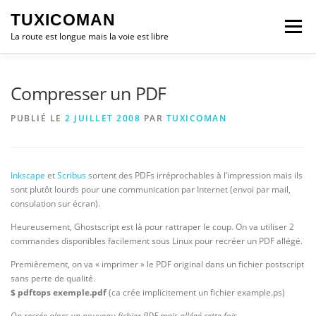
Aller
TUXICOMAN
au
Menu
contenu
La route est longue mais la voie est libre
LOGICIEL LIBRE
SÉCURITÉ
POLITIQUE
Compresser un PDF
PUBLIÉ LE
2 JUILLET 2008
PAR
TUXICOMAN
LOGICIELS
Inkscape
et
Scribus
sortent des PDFs irréprochables à l’impression mais ils
sont plutôt lourds pour une communication par Internet (envoi par mail,
consulation sur écran).
Heureusement, Ghostscript est là pour rattraper le coup. On va utiliser 2
commandes disponibles facilement sous Linux pour recréer un PDF allégé.
Premièrement, on va « imprimer » le PDF original dans un fichier postscript
sans perte de qualité.
$ pdftops exemple.pdf
(ca crée implicitement un fichier example.ps)
On recrée alors un nouveau fichier PDF mais allégé cette fois.