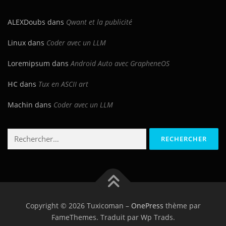
ALEXDoubs
dans
Qwant et la publicité
Linux
dans
Coder avec un LLM
Loremipsum
dans
Android Auto avec GrapheneOS
HC
dans
Tux en ASCII art
Machin
dans
Coder avec un LLM
Rechercher :
Copyright © 2026 Tuxicoman
–
OnePress
thème par
FameThemes. Traduit par Wp Trads.