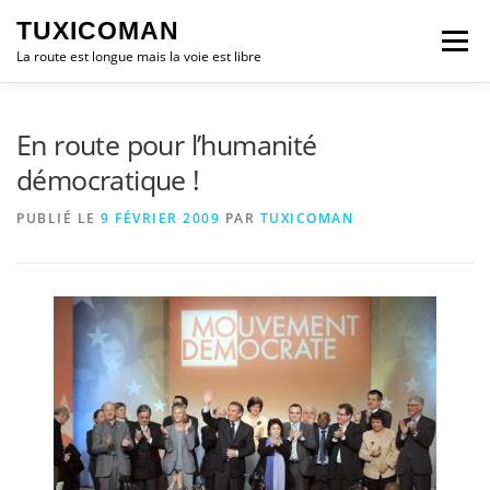
Aller
TUXICOMAN
au
Menu
contenu
La route est longue mais la voie est libre
LOGICIEL LIBRE
SÉCURITÉ
POLITIQUE
En route pour l’humanité
démocratique !
LOGICIELS
PUBLIÉ LE
9 FÉVRIER 2009
PAR
TUXICOMAN