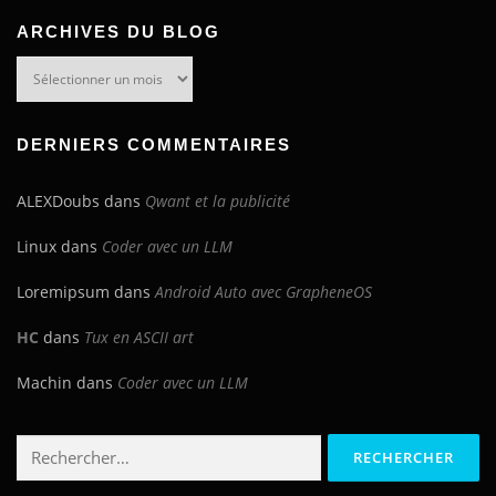
ARCHIVES DU BLOG
Archives
du
blog
DERNIERS COMMENTAIRES
ALEXDoubs
dans
Qwant et la publicité
Linux
dans
Coder avec un LLM
Loremipsum
dans
Android Auto avec GrapheneOS
HC
dans
Tux en ASCII art
Machin
dans
Coder avec un LLM
Rechercher :