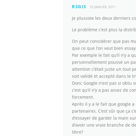
R3GIS
19 JANVIER 2011
Je plussoie les deux derniers 
Le problème c’est plus la distri
On peut considérer que pas mal
que ce que l’on veut bien essaye
Par exemple le fait qu’il n’y a q
personnellement poussé un patch
attention c’était juste un tout 
soit validé et accepté dans le t
Donc Google n’est pas si obtu s
c’est qu’il n’y a pas assez de c
forcement.
Après il y a le fait que google 
partenaires. C’est sûr que ça c
d’essayer de garder la main sur
d’avoir une vraie branche de d
libre?