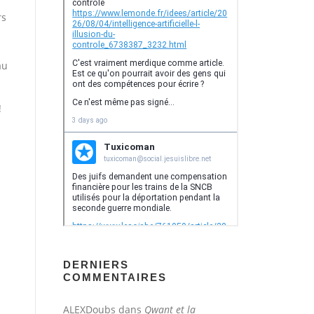
rs
au
!
s
DERNIERS
COMMENTAIRES
ALEXDoubs
dans
Qwant et la