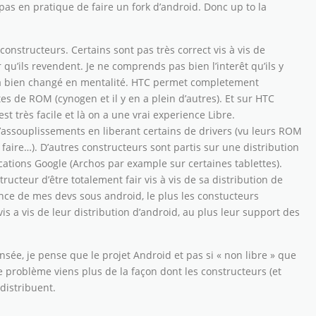
as en pratique de faire un fork d’android. Donc up to la
constructeurs. Certains sont pas très correct vis à vis de
r qu’ils revendent. Je ne comprends pas bien l’interêt qu’ils y
éjà bien changé en mentalité. HTC permet completement
ntes de ROM (cynogen et il y en a plein d’autres). Et sur HTC
t très facile et là on a une vrai experience Libre.
ssouplissements en liberant certains de drivers (vu leurs ROM
le faire…). D’autres constructeurs sont partis sur une distribution
ications Google (Archos par example sur certaines tablettes).
ucteur d’être totalement fair vis à vis de sa distribution de
ence de mes devs sous android, le plus les constucteurs
is a vis de leur distribution d’android, au plus leur support des
ée, je pense que le projet Android et pas si « non libre » que
e problème viens plus de la façon dont les constructeurs (et
distribuent.