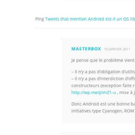
Ping
Tweets that mention Android est-il un OS lib
MASTERBOX
19 JANVIER 2011
Je pense que le problème vient s
– Il n’y a pas d’obligation d’uti
– Il n’y a pas d’interdiction d’of
constructeurs (exception faite 
http://wp.me/pVnZ1-u
, mise à j
Donc Android est une bonne base
initiatives type Cyanogen, ROM 