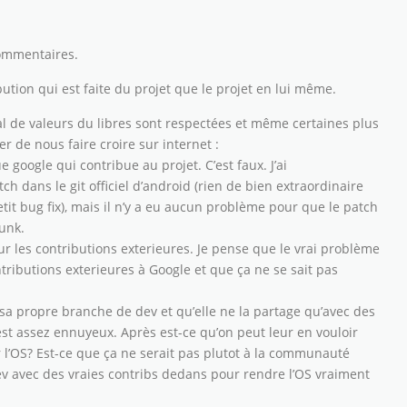
commentaires.
bution qui est faite du projet que le projet en lui même.
 de valeurs du libres sont respectées et même certaines plus
r de nous faire croire sur internet :
ue google qui contribue au projet. C’est faux. J’ai
 dans le git officiel d’android (rien de bien extraordinaire
petit bug fix), mais il n’y a eu aucun problème pour que le patch
runk.
ur les contributions exterieures. Je pense que le vrai problème
ontributions exterieures à Google et que ça ne se sait pas
a sa propre branche de dev et qu’elle ne la partage qu’avec des
’est assez ennuyeux. Après est-ce qu’on peut leur en vouloir
 l’OS? Est-ce que ça ne serait pas plutot à la communauté
ev avec des vraies contribs dedans pour rendre l’OS vraiment