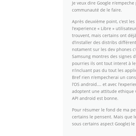
Je veux dire Google n’empeche p
communauté de le faire.
Après deuxième point, c’est les 
l’experience « Libre » utilisateu
trouvent, mais certains ont d
d’installer des distribs différe
notament sur les dev phones c’es
Samsung montres des signes d’a
pourries ils ont tout interet à 
n’incluant pas du tout les appl
Bref rien n’empecherai un constr
l’OS android…. et avec l’experi
adoptent une attitude ethique v
API android est bonne.
Pour résumer le fond de ma pens
certains le pensent. Mais que l
sous certains aspect Google) le 