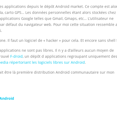
es applications depuis le dépôt Android market. Ce compte est alo
nda, carto GPS… Les données personnelles étant alors stockées chez
 applications Google telles que Gmail, Gmaps, etc… L’utilisateur ne
r défaut du navigateur web. Pour moi cette situation ressemble 
5.
ne. Il faut un logiciel de « hacker » pour cela. Et encore sans shell 
pplications ne sont pas libres. Il n y a d’ailleurs aucun moyen de
trouvé
F-droid
, un dépôt d applications regroupant uniquement de
edia répertoriant les logiciels libres sur Android
.
it être là première distribution Android communautaire sur mon
 Android