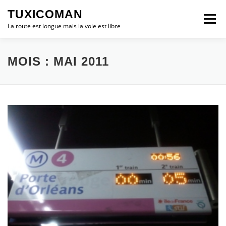
Aller
TUXICOMAN
au
Menu
contenu
La route est longue mais la voie est libre
LOGICIEL LIBRE
SÉCURITÉ
POLITIQUE
MOIS :
MAI 2011
LOGICIELS