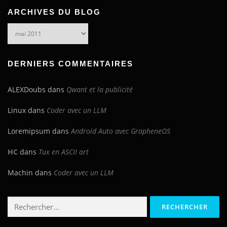
ARCHIVES DU BLOG
Archives
du
blog
DERNIERS COMMENTAIRES
ALEXDoubs
dans
Qwant et la publicité
Linux
dans
Coder avec un LLM
Loremipsum
dans
Android Auto avec GrapheneOS
HC
dans
Tux en ASCII art
Machin
dans
Coder avec un LLM
Rechercher :