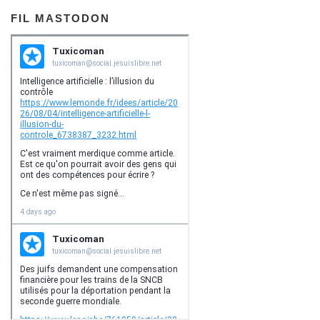
s
FIL MASTODON
a
r
t
i
c
l
e
s