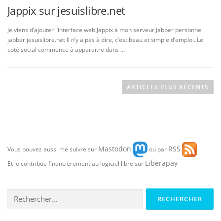
Jappix sur jesuislibre.net
Je viens d’ajouter l’interface web Jappix à mon serveur Jabber personnel
jabber.jesuislibre.net Il n’y a pas à dire, c’est beau et simple d’emploi. Le
coté social commence à apparaitre dans …
N
a
ARTICLES PLUS RÉCENTS
v
i
g
a
Mastodon
RSS
t
Vous pouvez aussi me suivre sur
ou par
i
Liberapay
Et je contribue financièrement au logiciel libre sur
o
n
Rechercher :
d
e