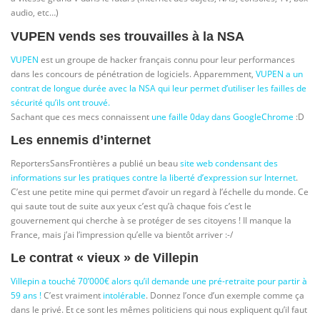
audio, etc…)
VUPEN vends ses trouvailles à la NSA
VUPEN
est un groupe de hacker français connu pour leur performances
dans les concours de pénétration de logiciels. Apparemment,
VUPEN a un
contrat de longue durée avec la NSA qui leur permet d’utiliser les failles de
sécurité qu’ils ont trouvé.
Sachant que ces mecs connaissent
une faille 0day dans GoogleChrome
:D
Les ennemis d’internet
ReportersSansFrontières a publié un beau
site web condensant des
informations sur les pratiques contre la liberté d’expression sur Internet
.
C’est une petite mine qui permet d’avoir un regard à l’échelle du monde. Ce
qui saute tout de suite aux yeux c’est qu’à chaque fois c’est le
gouvernement qui cherche à se protéger de ses citoyens ! Il manque la
France, mais j’ai l’impression qu’elle va bientôt arriver :-/
Le contrat « vieux » de Villepin
Villepin a touché 70’000€ alors qu’il demande une pré-retraite pour partir à
59 ans !
C’est vraiment
intolérable
. Donnez l’once d’un exemple comme ça
dans le privé. Et ce sont les mêmes politiciens qui nous expliquent qu’il faut