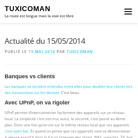
Aller
TUXICOMAN
au
Menu
contenu
La route est longue mais la voie est libre
LOGICIEL LIBRE
SÉCURITÉ
POLITIQUE
Actualité du 15/05/2014
PUBLIÉ LE
15 MAI 2014
PAR
TUXICOMAN
LOGICIELS
Banques vs clients
Les banques se seraient entendus entre elles pour doubler leur clients lors
des transactions sur les devises
. C’est beau.
Avec UPnP, on va rigoler
UPnP permet d’interconnecter facilement des appareils sur un réseau
local. La simplicité c’est son truc aussi, la sécurité, c’est passé au 4ème
plan. Donc une fois qu’on est sur le même réseau local que ces appareils
c’est open bar
. Et quand on pense que ces appareils vont se démocratiser
à vitesse grand V dans le futurs (internet des objets, NAS, consoles, TV, box