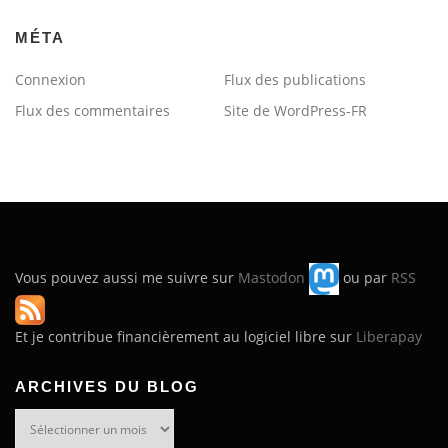
MÉTA
Connexion
Flux des publications
Flux des commentaires
Site de WordPress-FR
Vous pouvez aussi me suivre sur
Mastodon
ou par
RSS
Et je contribue financièrement au logiciel libre sur
Liberapay
ARCHIVES DU BLOG
Archives
du