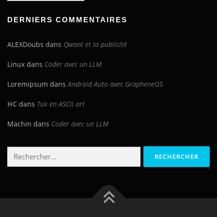
blog
DERNIERS COMMENTAIRES
ALEXDoubs
dans
Qwant et la publicité
Linux
dans
Coder avec un LLM
Loremipsum
dans
Android Auto avec GrapheneOS
HC
dans
Tux en ASCII art
Machin
dans
Coder avec un LLM
Rechercher :