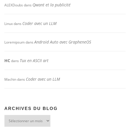
Qwant et la publicité
ALEXDoubs
dans
Coder avec un LLM
Linux
dans
Android Auto avec GrapheneOS
Loremipsum
dans
HC
Tux en ASCII art
dans
Coder avec un LLM
Machin
dans
ARCHIVES DU BLOG
Archives
du
blog