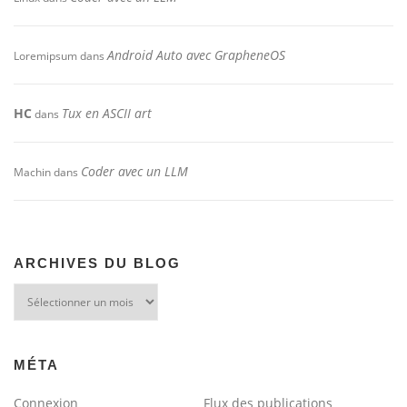
Android Auto avec GrapheneOS
Loremipsum
dans
HC
Tux en ASCII art
dans
Coder avec un LLM
Machin
dans
ARCHIVES DU BLOG
Archives
du
blog
MÉTA
Connexion
Flux des publications