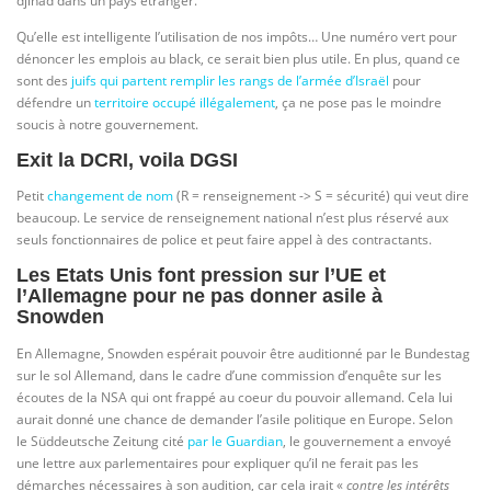
djihad dans un pays étranger.
Qu’elle est intelligente l’utilisation de nos impôts… Une numéro vert pour
dénoncer les emplois au black, ce serait bien plus utile. En plus, quand ce
sont des
juifs qui partent remplir les rangs de l’armée d’Israël
pour
défendre un
territoire occupé illégalement
, ça ne pose pas le moindre
soucis à notre gouvernement.
Exit la DCRI, voila DGSI
Petit
changement de nom
(R = renseignement -> S = sécurité) qui veut dire
beaucoup. Le service de renseignement national n’est plus réservé aux
seuls fonctionnaires de police et peut faire appel à des contractants.
Les Etats Unis font pression sur l’UE et
l’Allemagne pour ne pas donner asile à
Snowden
En Allemagne,
Snowden
espérait pouvoir être auditionné par le Bundestag
sur le sol Allemand, dans le cadre d’une commission d’enquête sur les
écoutes de la NSA qui ont frappé au coeur du pouvoir allemand. Cela
lui
aurait donné une chance de demander l’asile politique en Europe. Selon
le Süddeutsche Zeitung cité
par le Guardian
, le gouvernement a envoyé
une lettre aux parlementaires pour expliquer qu’il ne ferait pas les
démarches nécessaires à son audition, car cela irait «
contre les intérêts