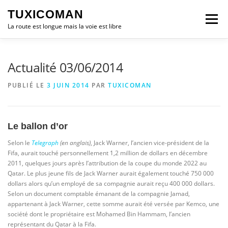
Aller
TUXICOMAN
au
Menu
contenu
La route est longue mais la voie est libre
LOGICIEL LIBRE
SÉCURITÉ
POLITIQUE
Actualité 03/06/2014
PUBLIÉ LE
3 JUIN 2014
PAR
TUXICOMAN
LOGICIELS
Le ballon d’or
Selon le
Telegraph
(en anglais)
, Jack Warner, l’ancien vice-président de la
Fifa, aurait touché personnellement 1,2 million de dollars en décembre
2011, quelques jours après l’attribution de la coupe du monde 2022 au
Qatar. Le plus jeune fils de Jack Warner aurait également touché 750 000
dollars alors qu’un employé de sa compagnie aurait reçu 400 000 dollars.
Selon un document comptable émanant de la compagnie Jamad,
appartenant à Jack Warner, cette somme aurait été versée par Kemco, une
société dont le propriétaire est Mohamed Bin Hammam, l’ancien
représentant du Qatar à la Fifa.