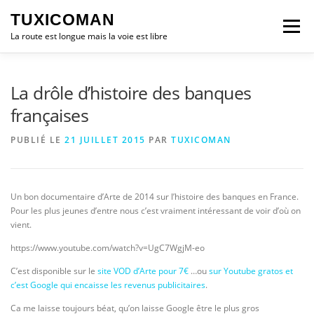
Aller
TUXICOMAN
au
Menu
contenu
La route est longue mais la voie est libre
LOGICIEL LIBRE
SÉCURITÉ
POLITIQUE
La drôle d’histoire des banques
françaises
LOGICIELS
PUBLIÉ LE
21 JUILLET 2015
PAR
TUXICOMAN
Un bon documentaire d’Arte de 2014 sur l’histoire des banques en France.
Pour les plus jeunes d’entre nous c’est vraiment intéressant de voir d’où on
vient.
https://www.youtube.com/watch?v=UgC7WgjM-eo
C’est disponible sur le
site VOD d’Arte pour 7€
…ou
sur Youtube gratos et
c’est Google qui encaisse les revenus publicitaires
.
Ca me laisse toujours béat, qu’on laisse Google être le plus gros