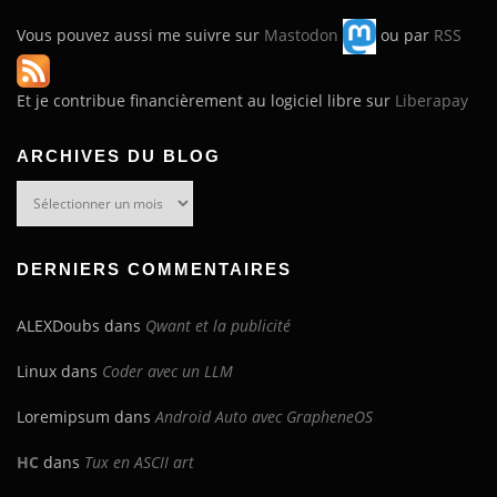
Vous pouvez aussi me suivre sur
Mastodon
ou par
RSS
Et je contribue financièrement au logiciel libre sur
Liberapay
ARCHIVES DU BLOG
Archives
du
blog
DERNIERS COMMENTAIRES
ALEXDoubs
dans
Qwant et la publicité
Linux
dans
Coder avec un LLM
Loremipsum
dans
Android Auto avec GrapheneOS
HC
dans
Tux en ASCII art