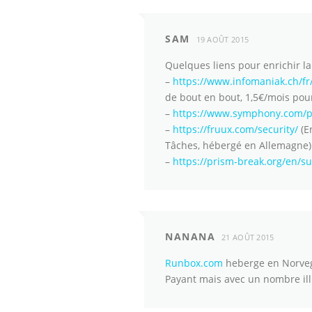
SAM
19 AOÛT 2015
Quelques liens pour enrichir la 
–
https://www.infomaniak.ch/f
de bout en bout, 1,5€/mois pou
–
https://www.symphony.com/pr
–
https://fruux.com/security/
(E
Tâches, hébergé en Allemagne)
–
https://prism-break.org/en/s
NANANA
21 AOÛT 2015
Runbox.com
heberge en Norve
Payant mais avec un nombre illi