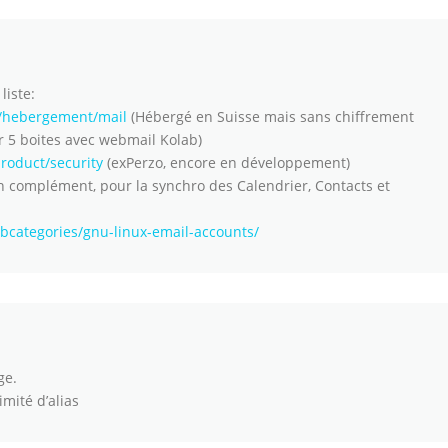
liste:
r/hebergement/mail
(Hébergé en Suisse mais sans chiffrement
r 5 boites avec webmail Kolab)
oduct/security
(exPerzo, encore en développement)
n complément, pour la synchro des Calendrier, Contacts et
ubcategories/gnu-linux-email-accounts/
ge.
mité d’alias