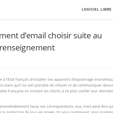
LOGICIEL LIBRE
ment d’email choisir suite au
le renseignement
e à l’Etat français d’installer ses appareils d’espionnage économiq
is (sans qu’il lui soit possible de refuser ni de communiquer dess
mie française en incitant les clients à ne plus confier leur donnée
vraisemblablement faux), vos correspondants, eux, n’ont peut-être p
 la protection de leur vie privée. En vous protégeant, vous protég