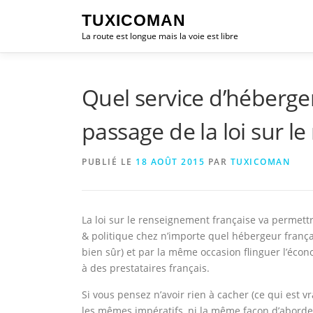
Aller
TUXICOMAN
au
La route est longue mais la voie est libre
contenu
Quel service d’héberge
passage de la loi sur 
PUBLIÉ LE
18 AOÛT 2015
PAR
TUXICOMAN
La loi sur le renseignement française va permettr
& politique chez n’importe quel hébergeur frança
bien sûr) et par la même occasion flinguer l’écono
à des prestataires français.
Si vous pensez n’avoir rien à cacher (ce qui est 
les mêmes impératifs, ni la même façon d’aborder