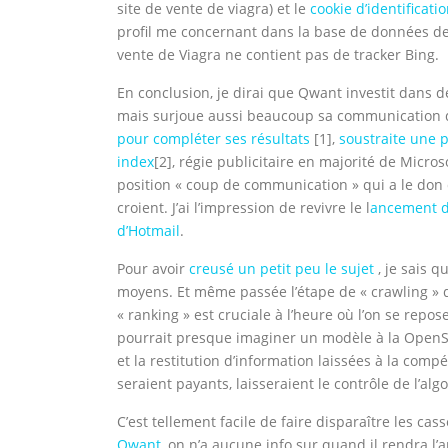
site de vente de viagra) et le
cookie d’identificati
profil me concernant dans la base de données de 
vente de Viagra ne contient pas de tracker Bing.
En conclusion, je dirai que Qwant investit dans 
mais surjoue aussi beaucoup sa communication qu
pour compléter ses résultats
[1],
soustraite une 
index
[2], régie publicitaire en majorité de Micro
position « coup de communication » qui a le don 
croient. J’ai l’impression de revivre le l
ancement d
d’Hotmail
.
Pour avoir
creusé un petit peu le sujet
, je sais q
moyens. Et même passée l’étape de « crawling » qu
« ranking » est cruciale à l’heure où l’on se rep
pourrait presque imaginer un modèle à la OpenS
et la restitution d’information laissées à la com
seraient payants, laisseraient le contrôle de l’al
C’est tellement facile de faire disparaître les ca
Qwant,
on n’a aucune info sur quand il rendra l’ar