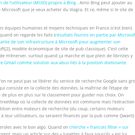
on de l’utilisateur (MUID) propre à Bing
. Ainsi Bing peut ajouter au
Microsoft que je veux acheter du Viagra. Et ce, même si le site de
des équipes humaines et moyens techniques en France (c’est bien)
and on regarde les faits (
résultats fournis en partie par Microsof
partie de son infrastructure à Microsoft pour augmenter son
soft[2], modèle économique de site de pub classique). C’est cette
de m’énerver, surtout quand ça marche et que plein de libristes y
e Gmail comme solution aux abus liés à la position dominante
u’on ne peut pas se libérer du service de recherche Google sans gr
i consiste en la collecte des données, la maîtrise de l’étape de
ose de plus en plus sur le classement pour guider nos choix. On
treetMap où la collecte de données est commune mais l’extraction
pétition entre moteurs de recherche (du coup, certains moteurs
go à leur utilisateurs, ou seraient financés par la pub comme Qwant)
sseroles avec le bon algo. Quand on
cherche « francois fillon » sur
gent, mais un article sur des « lunettes à faux sourcils » est lui