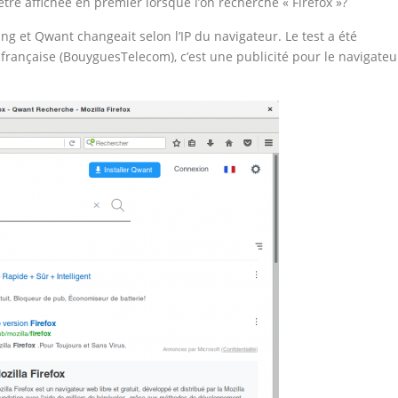
être affichée en premier lorsque l’on recherche « Firefox »?
ing et Qwant changeait selon l’IP du navigateur. Le test a été
 française (BouyguesTelecom), c’est une publicité pour le navigateu