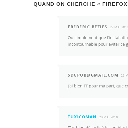
QUAND ON CHERCHE « FIREFOX
FREDERIC BEZIES
27 MAI 201
Ou simplement que l’installati
incontournable pour éviter ce g
SDGPUB@GMAIL.COM
28 M
J’ai bien FF pour ma part, que c
TUXICOMAN
28 MAI 2018
T’as bien désactivé tes ad block