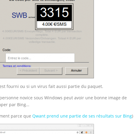
ui est fourni ou si un virus fait aussi partie du paquet.
personne novice sous Windows peut avoir une bonne image de
omper par Bing…
ement parce que
Qwant prend une partie de ses résultats sur Bing
)