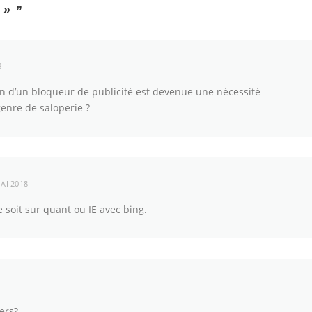
 »
”
8
on d’un bloqueur de publicité est devenue une nécessité
enre de saloperie ?
AI 2018
e soit sur quant ou IE avec bing.
ers?