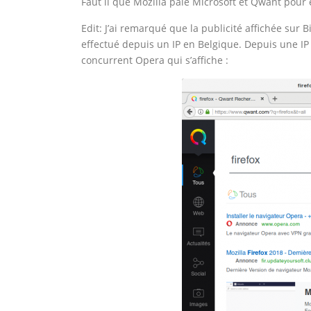
Faut il que Mozilla paie Microsoft et Qwant pour 
Edit: J’ai remarqué que la publicité affichée sur B
effectué depuis un IP en Belgique. Depuis une IP
concurrent Opera qui s’affiche :