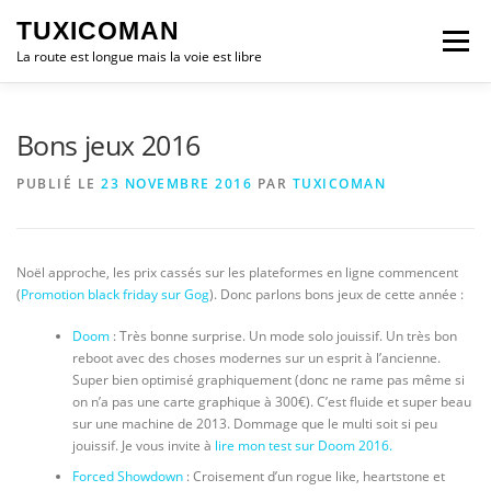
Aller
TUXICOMAN
au
Menu
contenu
La route est longue mais la voie est libre
LOGICIEL LIBRE
SÉCURITÉ
POLITIQUE
Bons jeux 2016
PUBLIÉ LE
23 NOVEMBRE 2016
PAR
TUXICOMAN
LOGICIELS
Noël approche, les prix cassés sur les plateformes en ligne commencent
(
Promotion black friday sur Gog
). Donc parlons bons jeux de cette année :
Doom
: Très bonne surprise. Un mode solo jouissif. Un très bon
reboot avec des choses modernes sur un esprit à l’ancienne.
Super bien optimisé graphiquement (donc ne rame pas même si
on n’a pas une carte graphique à 300€). C’est fluide et super beau
sur une machine de 2013. Dommage que le multi soit si peu
jouissif. Je vous invite à
lire mon test sur Doom 2016.
Forced Showdown
: Croisement d’un rogue like, heartstone et