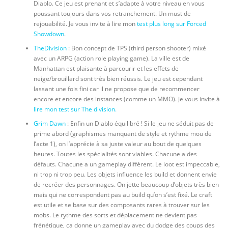
Diablo. Ce jeu est prenant et s’adapte à votre niveau en vous
poussant toujours dans vos retranchement. Un must de
rejouabilité. Je vous invite à lire mon
test plus long sur Forced
Showdown
.
TheDivision
: Bon concept de TPS (third person shooter) mixé
avec un ARPG (action role playing game). La ville est de
Manhattan est plaisante à parcourir et les effets de
neige/brouillard sont très bien réussis. Le jeu est cependant
lassant une fois fini car il ne propose que de recommencer
encore et encore des instances (comme un MMO). Je vous invite à
lire mon test sur The division.
Grim Dawn
: Enfin un Diablo équilibré ! Si le jeu ne séduit pas de
prime abord (graphismes manquant de style et rythme mou de
l’acte 1), on l’apprécie à sa juste valeur au bout de quelques
heures. Toutes les spécialités sont viables. Chacune a des
défauts. Chacune a un gameplay différent. Le loot est impeccable,
ni trop ni trop peu. Les objets influence les build et donnent envie
de recréer des personnages. On jette beaucoup d’objets très bien
mais qui ne correspondent pas au build qu’on s’est fixé. Le craft
est utile et se base sur des composants rares à trouver sur les
mobs. Le rythme des sorts et déplacement ne devient pas
frénétique, ça donne un gameplay avec du dodge des coups des