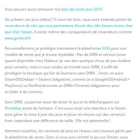
Vous pouvez aussi retrouver ma
liste des bons jeux 2015
Où acheter ses jeux vidéos? Si vous me lisez, vous avez entendu parler de
revendeurs de clés qui vous permettent d’avoir des clés Steam moins cher
que chez Steam.
Il existe même des comparateurs de revendeurs comme
www.goclecd.fr
Personnellement, je privilégie maintenant la plateforme
GOG
pour son
modèle de vente que je trouve équitable : Pas de DRM et version Linux
quand disponible chez l’éditeur. Je vais dire quelque chose de pas évident
pour certains, mais si vous voulez un monde sans DRM, il suffit de
privilégier la boutique qui fait du business sans DRM… Sinon, on aura
SteamOS(Debian + Steam) obligatoire, comme on a GoogleOS(Android +
PlayStore) ou Netflix(nécessite un DRM+Chrome) obligatoires pour
accéder à du contenu.
Sans DRM, ca permet aussi de tester le jeu en le téléchargeant sur
PirateBay
avant de l’acheter. C’est aussi avoir une interface à la Steam
pour gérer la mise à jour des jeux et jouer en réseau sur des serveurs.
Avec cependant une différence de taille:. Elle est optionnelle !
Attention toutefois, les serveurs de jeux en réseau sont souvent gérés par
la plateforme de vente. Donc si vous avez acheté le jeu sur Steam, vous