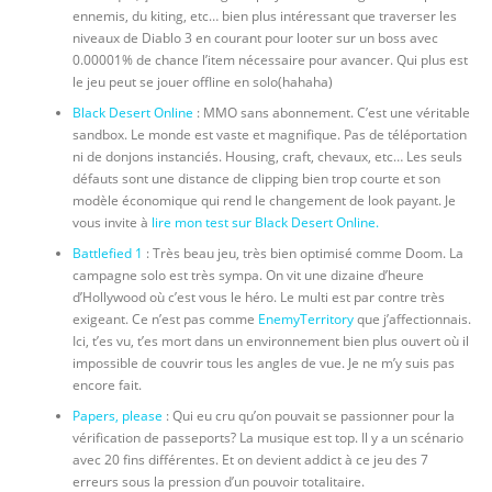
ennemis, du kiting, etc… bien plus intéressant que traverser les
niveaux de Diablo 3 en courant pour looter sur un boss avec
0.00001% de chance l’item nécessaire pour avancer. Qui plus est
le jeu peut se jouer offline en solo(hahaha)
Black Desert Online
: MMO sans abonnement. C’est une véritable
sandbox. Le monde est vaste et magnifique. Pas de téléportation
ni de donjons instanciés. Housing, craft, chevaux, etc… Les seuls
défauts sont une distance de clipping bien trop courte et son
modèle économique qui rend le changement de look payant. Je
vous invite à
lire mon test sur Black Desert Online.
Battlefied 1
: Très beau jeu, très bien optimisé comme Doom. La
campagne solo est très sympa. On vit une dizaine d’heure
d’Hollywood où c’est vous le héro. Le multi est par contre très
exigeant. Ce n’est pas comme
EnemyTerritory
que j’affectionnais.
Ici, t’es vu, t’es mort dans un environnement bien plus ouvert où il
impossible de couvrir tous les angles de vue. Je ne m’y suis pas
encore fait.
Papers, please
: Qui eu cru qu’on pouvait se passionner pour la
vérification de passeports? La musique est top. Il y a un scénario
avec 20 fins différentes. Et on devient addict à ce jeu des 7
erreurs sous la pression d’un pouvoir totalitaire.