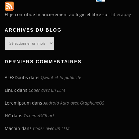
Et je contribue financièrement au logiciel libre sur
Liberapay
ARCHIVES DU BLOG
Archives
du
blog
DERNIERS COMMENTAIRES
ALEXDoubs
dans
Qwant et la publicité
Linux
dans
Coder avec un LLM
Loremipsum
dans
Android Auto avec GrapheneOS
HC
dans
Tux en ASCII art
Machin
dans
Coder avec un LLM