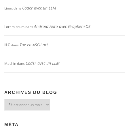
Coder avec un LLM
Linux
dans
Android Auto avec GrapheneOS
Loremipsum
dans
HC
Tux en ASCII art
dans
Coder avec un LLM
Machin
dans
ARCHIVES DU BLOG
Archives
du
blog
MÉTA