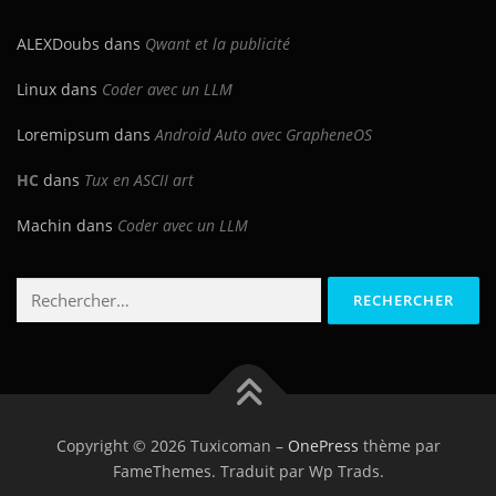
ALEXDoubs
dans
Qwant et la publicité
Linux
dans
Coder avec un LLM
Loremipsum
dans
Android Auto avec GrapheneOS
HC
dans
Tux en ASCII art
Machin
dans
Coder avec un LLM
Rechercher :
Copyright © 2026 Tuxicoman
–
OnePress
thème par
FameThemes. Traduit par Wp Trads.