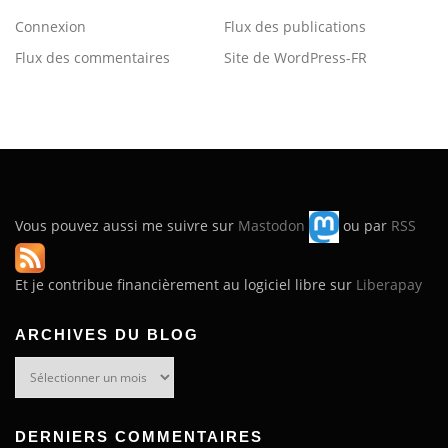
Connexion
Flux des publications
Flux des commentaires
Site de WordPress-FR
Vous pouvez aussi me suivre sur
Mastodon
ou par
RSS
Et je contribue financièrement au logiciel libre sur
Liberapay
ARCHIVES DU BLOG
Archives
du
blog
DERNIERS COMMENTAIRES