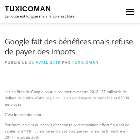
Aller
TUXICOMAN
au
Menu
contenu
La route est longue mais la voie est libre
LOGICIEL LIBRE
SÉCURITÉ
POLITIQUE
Google fait des bénéfices mais refuse
de payer des impots
LOGICIELS
PUBLIÉ LE
26 AVRIL 2018
PAR
TUXICOMAN
Les chiffres de Google pour le premier trimestre 2018 : 27 milliards de
dollars de chiffre d’affaires, 9 milliards de dollards de bénéfice et 85000
employés.
C’est impressionnant.
Pourtant l’envers du décors c’est son taux d’imposition effectif qui est de
seulement 11% ! Et même en baisse puisque sur le même trimestre en
2017 il était de 20%.