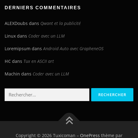
blog
DERNIERS COMMENTAIRES
ALEXDoubs
dans
Qwant et la publicité
Linux
dans
Coder avec un LLM
Loremipsum
dans
Android Auto avec GrapheneOS
HC
dans
Tux en ASCII art
Machin
dans
Coder avec un LLM
Rechercher :
Copyright © 2026 Tuxicoman
–
OnePress
thème par