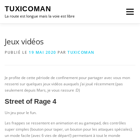
Aller
TUXICOMAN
au
Menu
contenu
La route est longue mais la voie est libre
LOGICIEL LIBRE
SÉCURITÉ
POLITIQUE
Jeux vidéos
PUBLIÉ LE
19 MAI 2020
PAR
TUXICOMAN
LOGICIELS
Je profite de cette période de confinement pour partager avec vous mon
ressenti sur quelques jeux vidéos auxquels j’ai joué récemment (pas
seulement depuis Mars, je vous rassure :D)
Street of Rage 4
Un jeu pour le fun.
Les frappes se ressentent en animation et au gamepad, des contrôles
super simples (bouton pour taper, un bouton pour les attaques spéciales).
un mode facile (avec 6 vies de départ!) permettant à tout le monde