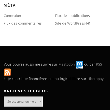
MÉTA
Connexion
Flux des publications
Flux des commentaires
Site de WordPress-FR
Vous pouvez aussi me suivre sur
Mastodon
ou par
RSS
Et je contribue financièrement au logiciel libre sur
Liberapay
ARCHIVES DU BLOG
Archives
du