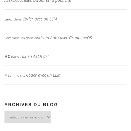
Qwant et la publicité
ALEXDoubs
dans
Coder avec un LLM
Linux
dans
Android Auto avec GrapheneOS
Loremipsum
dans
HC
Tux en ASCII art
dans
Coder avec un LLM
Machin
dans
ARCHIVES DU BLOG
Archives
du
blog