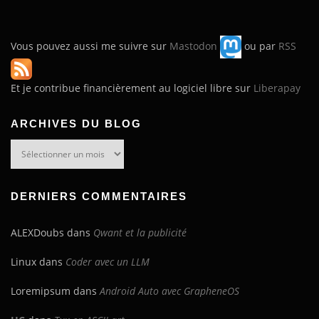
Vous pouvez aussi me suivre sur
Mastodon
ou par
RSS
Et je contribue financièrement au logiciel libre sur
Liberapay
ARCHIVES DU BLOG
Archives
du
blog
DERNIERS COMMENTAIRES
ALEXDoubs
dans
Qwant et la publicité
Linux
dans
Coder avec un LLM
Loremipsum
dans
Android Auto avec GrapheneOS