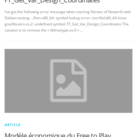
I’ve got the following error message when starting Heroes of Newerth with
Debian testing : ./hon-x86_64: symbol lookup error: /usr/lib/x86_64-linux-
gnu/libcairo.so.2: undefined symbol: FT_Get_Var_Design_Coordinates The
solution is to remove the « libfreetype.so.6 » …
ARTICLE
Modèle économique du Free to Play