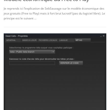
Je reprends ici l’explication de SebSauvage sur le modèle économique des
jeux gratuits (Free to Play) mais à fort brut lucratif (pas du logiciel libre). Le
principe est le suivant …