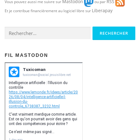
Mastodon
RSS
t
Vous pouvez aussi me suivre sur
ou par
i
Liberapay
Et je contribue financièrement au logiciel libre sur
o
n
Rechercher :
d
e
s
FIL MASTODON
a
r
t
i
c
l
e
s