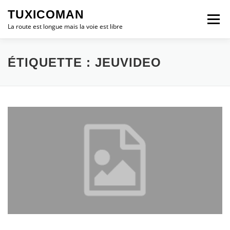
Aller
TUXICOMAN
au
Menu
contenu
La route est longue mais la voie est libre
LOGICIEL LIBRE
SÉCURITÉ
POLITIQUE
ÉTIQUETTE :
JEUVIDEO
LOGICIELS