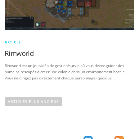
ARTICLE
Rimworld
Rimworld est un jeu vidéo de gestion/survie où vous devez guider des
humains rescapés à créer une colonie dans un environnement hostile.
Vous ne dirigez pas directement chaque personnage (quoique …
N
a
ARTICLES PLUS ANCIENS
v
i
g
a