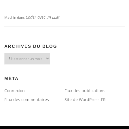
Coder avec un LLM
Machin
dans
ARCHIVES DU BLOG
Archives
du
blog
MÉTA
Connexion
Flux des publications
Flux des commentaires
Site de WordPress-FR