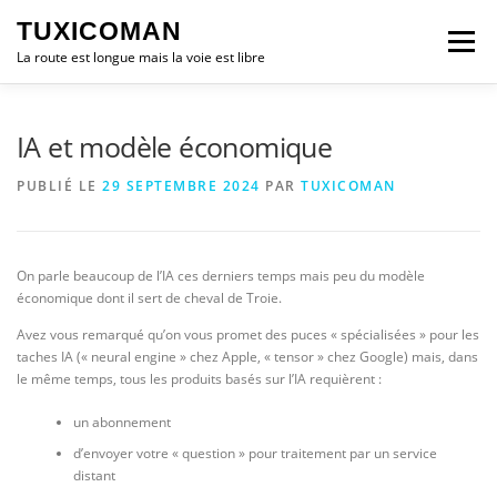
Aller
TUXICOMAN
au
Menu
contenu
La route est longue mais la voie est libre
LOGICIEL LIBRE
SÉCURITÉ
POLITIQUE
IA et modèle économique
PUBLIÉ LE
29 SEPTEMBRE 2024
PAR
TUXICOMAN
LOGICIELS
On parle beaucoup de l’IA ces derniers temps mais peu du modèle
économique dont il sert de cheval de Troie.
Avez vous remarqué qu’on vous promet des puces « spécialisées » pour les
taches IA (« neural engine » chez Apple, « tensor » chez Google) mais, dans
le même temps, tous les produits basés sur l’IA requièrent :
un abonnement
d’envoyer votre « question » pour traitement par un service
distant