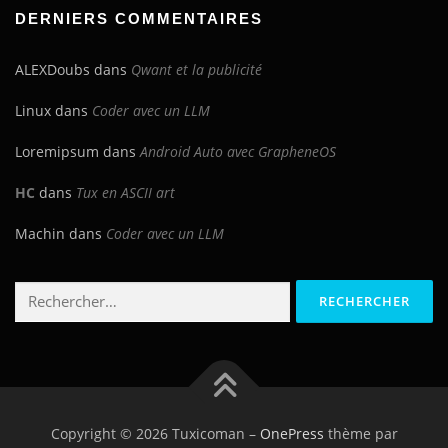
DERNIERS COMMENTAIRES
ALEXDoubs
dans
Qwant et la publicité
Linux
dans
Coder avec un LLM
Loremipsum
dans
Android Auto avec GrapheneOS
HC
dans
Tux en ASCII art
Machin
dans
Coder avec un LLM
Rechercher :
Copyright © 2026 Tuxicoman
–
OnePress
thème par