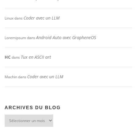
Coder avec un LLM
Linux
dans
Android Auto avec GrapheneOS
Loremipsum
dans
HC
Tux en ASCII art
dans
Coder avec un LLM
Machin
dans
ARCHIVES DU BLOG
Archives
du
blog