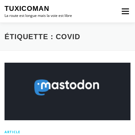
Aller
TUXICOMAN
au
Menu
contenu
La route est longue mais la voie est libre
LOGICIEL LIBRE
SÉCURITÉ
POLITIQUE
ÉTIQUETTE :
COVID
LOGICIELS
ARTICLE