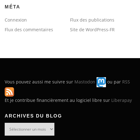
MÉTA
Connexion
Flux des publications
Flux des commentaires
Site de WordPress-FR
Vous pouvez aussi me suivre sur
Mastodon
ou par
RSS
Et je contribue financièrement au logiciel libre sur
Liberapay
ARCHIVES DU BLOG
Archives
du