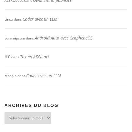
Qwant et la publicité
ALEXDoubs
dans
Coder avec un LLM
Linux
dans
Android Auto avec GrapheneOS
Loremipsum
dans
HC
Tux en ASCII art
dans
Coder avec un LLM
Machin
dans
ARCHIVES DU BLOG
Archives
du
blog