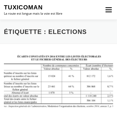
Aller
TUXICOMAN
au
Menu
contenu
La route est longue mais la voie est libre
LOGICIEL LIBRE
SÉCURITÉ
POLITIQUE
ÉTIQUETTE :
ELECTIONS
LOGICIELS