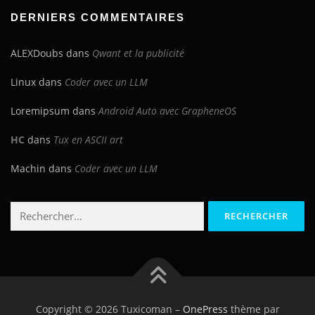
blog
DERNIERS COMMENTAIRES
ALEXDoubs
dans
Qwant et la publicité
Linux
dans
Coder avec un LLM
Loremipsum
dans
Android Auto avec GrapheneOS
HC
dans
Tux en ASCII art
Machin
dans
Coder avec un LLM
Rechercher :
Copyright © 2026 Tuxicoman
–
OnePress
thème par