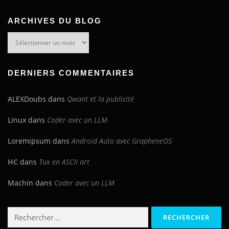
ARCHIVES DU BLOG
Archives
du
blog
DERNIERS COMMENTAIRES
ALEXDoubs
dans
Qwant et la publicité
Linux
dans
Coder avec un LLM
Loremipsum
dans
Android Auto avec GrapheneOS
HC
dans
Tux en ASCII art
Machin
dans
Coder avec un LLM
Rechercher :