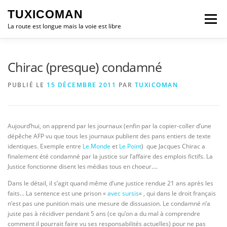
Aller
TUXICOMAN
au
Menu
contenu
La route est longue mais la voie est libre
LOGICIEL LIBRE
SÉCURITÉ
POLITIQUE
Chirac (presque) condamné
PUBLIÉ LE
15 DÉCEMBRE 2011
PAR
TUXICOMAN
LOGICIELS
Aujourd’hui, on apprend par les journaux (enfin par la copier-coller d’une
dépêche AFP vu que tous les journaux publient des pans entiers de texte
identiques. Exemple entre
Le Monde
et
Le Point
) que Jacques Chirac a
finalement été condamné par la justice sur l’affaire des emplois fictifs. La
Justice fonctionne disent les médias tous en choeur….
Dans le détail, il s’agit quand même d’une justice rendue 21 ans après les
faits… La sentence est une prison «
avec sursis
« , qui dans le droit français
n’est pas une punition mais une mesure de dissuasion. Le condamné n’a
juste pas à récidiver pendant 5 ans (ce qu’on a du mal à comprendre
comment il pourrait faire vu ses responsabilités actuelles) pour ne pas