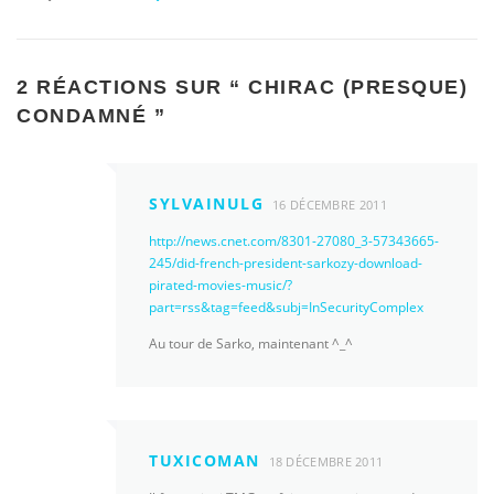
2 RÉACTIONS SUR “
CHIRAC (PRESQUE)
CONDAMNÉ
”
SYLVAINULG
16 DÉCEMBRE 2011
http://news.cnet.com/8301-27080_3-57343665-
245/did-french-president-sarkozy-download-
pirated-movies-music/?
part=rss&tag=feed&subj=InSecurityComplex
Au tour de Sarko, maintenant ^_^
TUXICOMAN
18 DÉCEMBRE 2011