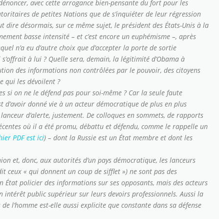
de dénoncer, avec cette arrogance bien-pensante du fort pour les
utoritaires de petites Nations que de s’inquiéter de leur régression
dire désormais, sur ce même sujet, le président des États-Unis à la
mement basse intensité – et c’est encore un euphémisme –, après
equel n’a eu d’autre choix que d’accepter la porte de sortie
’offrait à lui ? Quelle sera, demain, la légitimité d’Obama à
tion des informations non contrôlées par le pouvoir, des citoyens
te qui les dévoilent ?
 si on ne le défend pas pour soi-même ? Car la seule faute
 d’avoir donné vie à un acteur démocratique de plus en plus
lanceur d’alerte, justement. De colloques en sommets, de rapports
récentes où il a été promu, débattu et défendu, comme le rappelle un
hier PDF est ici
) – dont la Russie est un État membre et dont les
inion et, donc, aux autorités d’un pays démocratique, les lanceurs
t ceux « qui donnent un coup de sifflet ») ne sont pas des
un État policier des informations sur ses opposants, mais des acteurs
n intérêt public supérieur sur leurs devoirs professionnels. Aussi la
de l’homme est-elle aussi explicite que constante dans sa défense