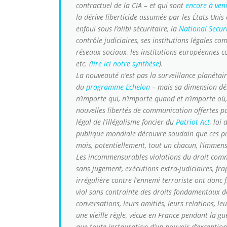
contractuel de la CIA – et qui sont
encore à ven
la dérive liberticide assumée par les États-Uni
enfoui sous l’alibi sécuritaire, la
National Secur
contrôle judiciaires, ses institutions légales 
réseaux sociaux, les institutions européennes c
etc. (
lire ici notre synthèse
).
La nouveauté n’est pas la surveillance planétai
du
programme Echelon
– mais sa dimension déb
n’importe qui, n’importe quand et n’importe où, 
nouvelles libertés de communication offertes par
légal de l’illégalisme foncier du
Patriot Act
, loi
publique mondiale découvre soudain que ces pou
mais, potentiellement, tout un chacun, l’immens
Les incommensurables violations du droit commu
sans jugement, exécutions extra-judiciaires, fra
irrégulière contre l’ennemi terroriste ont donc f
viol sans contrainte des droits fondamentaux des
conversations, leurs amitiés, leurs relations, le
une vieille règle, vécue en France pendant la gu
que toute instauration d’un pouvoir d’exception