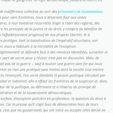
 indifférence collective au sort des
prisonniers de Guantanamo
,
a peur sans frontières, nous a désarmés face aux visées
ires, à leur tentation récurrente d’agir à l’abri des regards, des
e les principes de la justice et du droit, y compris au bénéfice de
 l’affaiblissement progressif de nos propres libertés. Et à
s protéger, tant la banalisation de l’impératif sécuritaire, son
n, nous a habitués à la normalité de l’exception.
légitimement se défendre face à des menaces identifiées, surveiller et
r part de secret pour y réussir n’est pas en discussion. Mais, de
ait pas de la guerre – sauf à vouloir une guerre sans fin qui nous
n’est en rien une pratique sans limites dont la société tout entière
En l’énonçant, l’on cerne d’emblée le poison politique introduit par
al et indistinct, elle a effacé les frontières de la suspicion et, donc,
œur de la politique, au détriment et à l’inverse du principe de
libération et de la souveraineté démocratiques.
surface, d’exception policière en profondeur, la question du droit à
n. Car la preuve qu’il s’agit bien de démocraties hors de leurs
s, c’est que les gouvernants qui ont initié ou accepté cette dérive ne