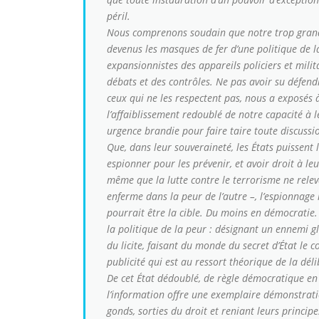
péril.
Nous comprenons soudain que notre trop grande
devenus les masques de fer d’une politique de l
expansionnistes des appareils policiers et milita
débats et des contrôles. Ne pas avoir su défendr
ceux qui ne les respectent pas, nous a exposés à
l’affaiblissement redoublé de notre capacité à le
urgence brandie pour faire taire toute discussio
Que, dans leur souveraineté, les États puissent 
espionner pour les prévenir, et avoir droit à leu
même que la lutte contre le terrorisme ne relev
enferme dans la peur de l’autre –, l’espionnage 
pourrait être la cible. Du moins en démocratie. 
la politique de la peur : désignant un ennemi glob
du licite, faisant du monde du secret d’État le c
publicité qui est au ressort théorique de la dé
De cet État dédoublé, de règle démocratique en 
l’information offre une exemplaire démonstratio
gonds, sorties du droit et reniant leurs principe