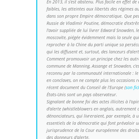
En 2013, il s’est abstenu. Plus facile en effet 
faibles, les atteintes aux libertés des régimes a
dans son propre Empire démocratique. Que peut 
Russie de Vladimir Poutine, démocratie d’extrê
l’avoir suppliée de lui livrer Edward Snowden, l
moscovite, piégée évidemment mais la seule qui s
reprocher à la Chine du parti unique sa persécu
qui les diffusent et, surtout, des lanceurs d’aler
Comment promouvoir un principe chez les autres
commune de Manning, Assange et Snowden, c’est
reconnu par la communauté internationale : le 
en conclaves, on ne compte plus les occasions 
récent document du Conseil de l’Europe (
son fic
États-Unis sont un pays observateur.
Signalant de bonne foi des actes illicites à l’op
d’alerte (
whistleblowers
en anglais, autrement di
dénonciateurs, qui livreraient, par exemple, à 
essentiels de la démocratie qui font prévaloir u
jurisprudence de la Cour européenne des droits 
des donneurs d’alerte.