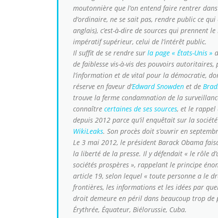
moutonnière que l’on entend faire rentrer dans 
d’ordinaire, ne se sait pas, rendre public ce qui
anglais), c’est-à-dire de sources qui prennent l
impératif supérieur, celui de l’intérêt public.
Il suffit de se rendre sur
la page « États-Unis »
d
de faiblesse vis-à-vis des pouvoirs autoritaires,
l’information et de vital pour la démocratie, do
réserve en faveur d’
Edward Snowden
et de
Brad
trouve la ferme condamnation de la surveillance
connaître
certaines de ses sources
, et le rappel
depuis 2012 parce qu’il enquêtait sur la sociét
WikiLeaks
. Son procès doit s’ouvrir en septembr
Le 3 mai 2012, le président Barack Obama fais
la liberté de la presse. Il y défendait
« le rôle d
sociétés prospères »
, rappelant le principe éno
article 19, selon lequel
« toute personne a le dr
frontières, les informations et les idées par qu
droit demeure en péril dans beaucoup trop de 
Érythrée, Équateur, Biélorussie, Cuba.