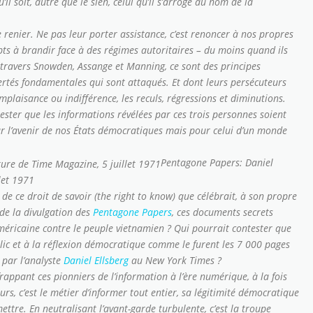
’il soit, autre que le sien, celui qu’il s’arroge au nom de la
e renier. Ne pas leur porter assistance, c’est renoncer à nos propres
ts à brandir face à des régimes autoritaires – du moins quand ils
 travers Snowden, Assange et Manning, ce sont des principes
bertés fondamentales qui sont attaqués. Et dont leurs persécuteurs
plaisance ou indifférence, les reculs, régressions et diminutions.
tester que les informations révélées par ces trois personnes soient
ur l’avenir de nos États démocratiques mais pour celui d’un monde
Pentagone Papers: Daniel
let 1971
 de ce droit de savoir (
the right to know
) que célébrait, à son propre
de la divulgation des
Pentagone Papers
, ces documents secrets
méricaine contre le peuple vietnamien ? Qui pourrait contester que
ublic et à la réflexion démocratique comme le furent les 7 000 pages
 par l’analyste
Daniel Ellsberg
au
New York Times
?
frappant ces pionniers de l’information à l’ère numérique, à la fois
eurs, c’est le métier d’informer tout entier, sa légitimité démocratique
umettre. En neutralisant l’avant-garde turbulente, c’est la troupe