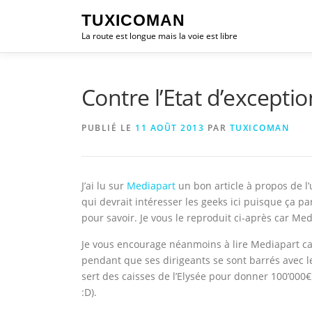
Aller
TUXICOMAN
au
La route est longue mais la voie est libre
contenu
Contre l’Etat d’exceptio
PUBLIÉ LE
11 AOÛT 2013
PAR
TUXICOMAN
J’ai lu sur
Mediapart
un bon article à propos de l’u
qui devrait intéresser les geeks ici puisque ça 
pour savoir. Je vous le reproduit ci-après car Medi
Je vous encourage néanmoins à lire Mediapart car
pendant que ses dirigeants se sont barrés avec 
sert des caisses de l’Elysée pour donner 100’000
:D).