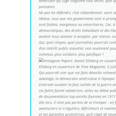
américain qui juge illégitime tout secret, quel qu
puissance.
Ne pas les défendre, c’est s’abandonner, voire s
idéaux, ceux que nos gouvernants sont si promp
sont faibles, marginaux ou minoritaires. Car, à
démocratiques, des droits individuels et des li
veulent nous amener à accepter, par silence, com
Qui, quel citoyen, quel journaliste pourrait con
d’un intérêt public essentiel, non seulement po
commun, plus solidaire, plus pacifique ?
Ellsberg en couverture de Time Magazine, 5 juil
Qui pourrait nier que ces faits dévoilés relèvent
avantage, la démocratie américaine à l’époque 
éclairant soudain la face cachée de la guerre a
ces fuites furent salvatrices, utiles au débat p
de documentation top-secrète fournies en 1971
Dès lors, il n’est pas permis de se tromper : en 
aventuriers et irréguliers, défricheurs et invent
et ses garanties protectrices, qu’il s’agit de so