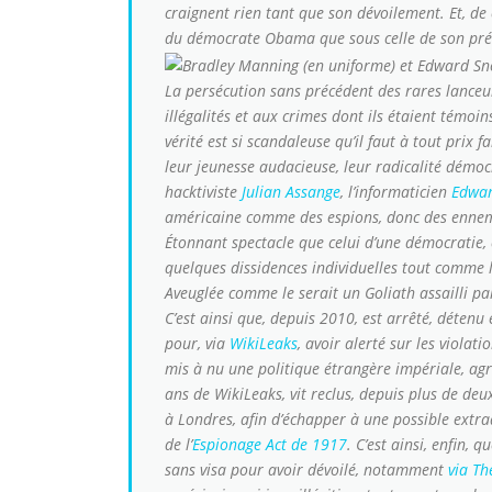
craignent rien tant que son dévoilement. Et, de 
du démocrate Obama que sous celle de son pré
La persécution sans précédent des rares lanceur
illégalités et aux crimes dont ils étaient témoin
vérité est si scandaleuse qu’il faut à tout prix f
leur jeunesse audacieuse, leur radicalité démoc
hacktiviste
Julian Assange
, l’informaticien
Edwa
américaine comme des espions, donc des ennemis
Étonnant spectacle que celui d’une démocratie
quelques dissidences individuelles tout comme l
Aveuglée comme le serait un Goliath assailli p
C’est ainsi que, depuis 2010, est arrêté, détenu
pour, via
WikiLeaks
, avoir alerté sur les viola
mis à nu une politique étrangère impériale, agr
ans de WikiLeaks, vit reclus, depuis plus de de
à Londres, afin d’échapper à une possible extra
de l’
Espionage Act de 1917
. C’est ainsi, enfin,
sans visa pour avoir dévoilé, notamment
via
Th