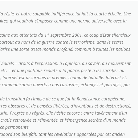
 la règle, et notre coupable indifférence lui fait la courte échelle. Une
imites, qui voudrait s’imposer comme une norme universelle avec la
caine aux attentats du 11 septembre 2001, ce coup d’État silencieux
partout au nom de la guerre contre le terrorisme, dans le secret
lidarise une sorte d’État-monde profond, commun à toutes les nations
viduels – droits à l’expression, à l’opinion, au savoir, au mouvement,
 etc. – et une politique réduite à la police, prête à les sacrifier au
e, Internet est désormais le premier champ de bataille. Internet et,
e communication ouverts à nos curiosités, échanges et partages, par
de transition (à l’image de ce que fut la Renaissance européenne,
s obscures et de pensées libérées, d’inventions et de destructions),
tin. Progrès ou régrès, elle hésite encore : entre l’avènement d’un
ratie retrouvée et réinventée, et l’émergence secrète d’un monde
ance permanente.
d’abord son bienfait, tant les révélations apportées par cet ancien