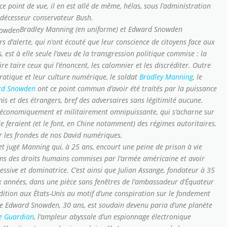
ce point de vue, il en est allé de même, hélas, sous l’administration
décesseur conservateur Bush.
Bradley Manning (en uniforme) et Edward Snowden
s d’alerte, qui n’ont écouté que leur conscience de citoyens face aux
s, est à elle seule l’aveu de la transgression politique commise : la
aire taire ceux qui l’énoncent, les calomnier et les discréditer. Outre
ratique et leur culture numérique, le soldat
Bradley Manning
, le
rd Snowden
ont ce point commun d’avoir été traités par la puissance
 et des étrangers, bref des adversaires sans légitimité aucune.
, économiquement et militairement omnipuissante, qui s’acharne sur
e feraient (et le font, en Chine notamment) des régimes autoritaires.
ar les frondes de nos David numériques.
 et jugé Manning qui, à 25 ans, encourt une peine de prison à vie
tions des droits humains commises par l’armée américaine et avoir
essive et dominatrice. C’est ainsi que Julian Assange, fondateur à 35
ux années, dans une pièce sans fenêtres de l’ambassadeur d’Équateur
dition aux États-Unis au motif d’une conspiration sur le fondement
 que Edward Snowden, 30 ans, est soudain devenu paria d’une planète
e Guardian
, l’ampleur abyssale d’un espionnage électronique