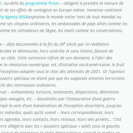
ir
, au-delà du
programme Prism
– obligent à prendre la mesure de
s et de ses effets de contagion en Europe même. Immense continent
ity Agency (NSA)
espionne le monde entier hors de tout mandat ou
comme ses citoyens ordinaires, les ambassades de pays alliés comme les
omme les utilisateurs de Skype, les mails comme les conversations,
e
re – déjà documentée à la fin du XX
siècle par la révélation
ridée et démesurée, hors contrôle et sans limites, faisant de
sa cible. Cette extension infinie de son domaine, à l’abri des
 la révolution numérique, est, d’initiative nord-américaine, le fruit
 d’exception adoptée sous le choc des attentats de 2001. Or l’opinion
voirs spéciaux ne visent pas que les supposés ennemis terroristes
ité des internautes ordinaires.
n – enlèvements, tortures, isolements, disparitions, détentions
ppes aveugles, etc. – banalisées par l’instauration d’une guerre
rayé la voie d’une banalisation de l’exception sécuritaire, jusqu’au
 individus, quels qu’ils soient – leurs correspondances, leurs
urs agendas, leurs contacts, leurs réseaux, leurs vies privées… C’est
erre d’Algérie avec les
« pouvoirs spéciaux »
votés sous la gauche,
 risque de gangréner la règle démocratique, jusqu’à la mettre en