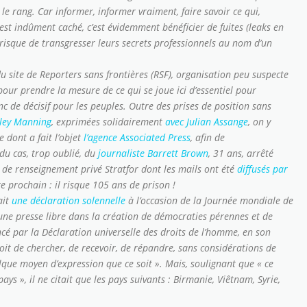
le rang. Car informer, informer vraiment, faire savoir ce qui,
 est indûment caché, c’est évidemment bénéficier de fuites (
leaks
en
e risque de transgresser leurs secrets professionnels au nom d’un
u site de Reporters sans frontières (RSF), organisation peu suspecte
 pour prendre la mesure de ce qui se joue ici d’essentiel pour
nc de décisif pour les peuples. Outre des prises de position sans
ley Manning
, exprimées solidairement
avec Julian Assange
, on y
 dont a fait l’objet
l’agence Associated Press
, afin de
 du cas, trop oublié, du
journaliste Barrett Brown
, 31 ans, arrêté
é de renseignement privé Stratfor dont les mails ont été
diffusés par
e prochain : il risque 105 ans de prison !
ait
une déclaration solennelle
à l’occasion de la Journée mondiale de
’une presse libre dans la création de démocraties pérennes et de
ncé par la Déclaration universelle des droits de l’homme, en son
oit de chercher, de recevoir, de répandre, sans considérations de
elque moyen d’expression que ce soit »
. Mais, soulignant que
« ce
pays »
, il ne citait que les pays suivants : Birmanie, Viêtnam, Syrie,