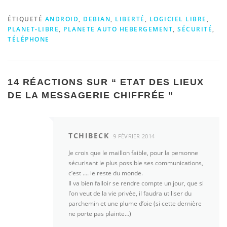
ÉTIQUETÉ
ANDROID
,
DEBIAN
,
LIBERTÉ
,
LOGICIEL LIBRE
,
PLANET-LIBRE
,
PLANETE AUTO HEBERGEMENT
,
SÉCURITÉ
,
TÉLÉPHONE
14 RÉACTIONS SUR “
ETAT DES LIEUX
DE LA MESSAGERIE CHIFFRÉE
”
TCHIBECK
9 FÉVRIER 2014
Je crois que le maillon faible, pour la personne
sécurisant le plus possible ses communications,
c’est …. le reste du monde.
Il va bien falloir se rendre compte un jour, que si
l’on veut de la vie privée, il faudra utiliser du
parchemin et une plume d’oie (si cette dernière
ne porte pas plainte…)