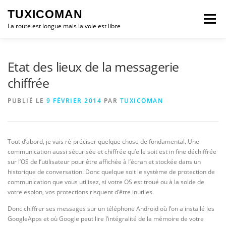
Aller
TUXICOMAN
au
Menu
contenu
La route est longue mais la voie est libre
LOGICIEL LIBRE
SÉCURITÉ
POLITIQUE
Etat des lieux de la messagerie
chiffrée
LOGICIELS
PUBLIÉ LE
9 FÉVRIER 2014
PAR
TUXICOMAN
Tout d’abord, je vais ré-préciser quelque chose de fondamental. Une
communication aussi sécurisée et chiffrée qu’elle soit est in fine déchiffrée
sur l’OS de l’utilisateur pour être affichée à l’écran et stockée dans un
historique de conversation. Donc quelque soit le système de protection de
communication que vous utilisez, si votre OS est troué ou à la solde de
votre espion, vos protections risquent d’être inutiles.
Donc chiffrer ses messages sur un téléphone Android où l’on a installé les
GoogleApps et où Google peut lire l’intégralité de la mémoire de votre