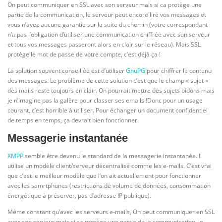
On peut communiquer en SSL avec son serveur mais si ca protège une
partie de la communication, le serveur peut encore lire vos messages et
vous n’avez aucune garantie sur la suite du chemin (votre correspondant
n’a pas l’obligation d’utiliser une communication chiffrée avec son serveur
et tous vos messages passeront alors en clair sur le réseau). Mais SSL
protège le mot de passe de votre compte, c’est déjà ça !
La solution souvent conseillée est d’utiliser
GnuPG
pour chiffrer le contenu
des messages. Le problème de cette solution c’est que le champ « sujet »
des mails reste toujours en clair. On pourrait mettre des sujets bidons mais
je n’imagine pas la galère pour classer ses emails !Donc pour un usage
courant, c’est horrible à utiliser. Pour échanger un document confidentiel
de temps en temps, ça devrait bien fonctionner.
Messagerie instantanée
XMPP
semble être devenu le standard de la messagerie instantanée. Il
utilise un modèle client/serveur décentralisé comme les e-mails. C’est vrai
que c’est le meilleur modèle que l’on ait actuellement pour fonctionner
avec les samrtphones (restrictions de volume de données, consommation
énergétique à préserver, pas d’adresse IP publique).
Même constant qu’avec les serveurs e-mails, On peut communiquer en SSL
avec son serveur mais si ca protège une partie de la communication, le