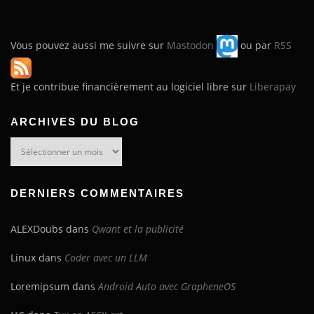
Vous pouvez aussi me suivre sur
Mastodon
ou par
RSS
Et je contribue financièrement au logiciel libre sur
Liberapay
ARCHIVES DU BLOG
Archives
du
blog
DERNIERS COMMENTAIRES
ALEXDoubs
dans
Qwant et la publicité
Linux
dans
Coder avec un LLM
Loremipsum
dans
Android Auto avec GrapheneOS