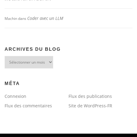
Coder avec un LLM
Machin
dans
ARCHIVES DU BLOG
Archives
du
blog
MÉTA
Connexion
Flux des publications
Flux des commentaires
Site de WordPress-FR