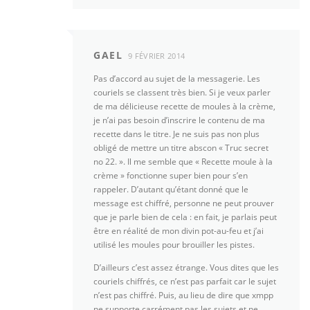
GAEL
9 FÉVRIER 2014
Pas d’accord au sujet de la messagerie. Les
couriels se classent très bien. Si je veux parler
de ma délicieuse recette de moules à la crème,
je n’ai pas besoin d’inscrire le contenu de ma
recette dans le titre. Je ne suis pas non plus
obligé de mettre un titre abscon « Truc secret
no 22. ». Il me semble que « Recette moule à la
crème » fonctionne super bien pour s’en
rappeler. D’autant qu’étant donné que le
message est chiffré, personne ne peut prouver
que je parle bien de cela : en fait, je parlais peut
être en réalité de mon divin pot-au-feu et j’ai
utilisé les moules pour brouiller les pistes.
D’ailleurs c’est assez étrange. Vous dites que les
couriels chiffrés, ce n’est pas parfait car le sujet
n’est pas chiffré. Puis, au lieu de dire que xmpp
ne supporte carrément pas les sujets et ne