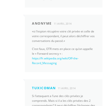
ANONYME
11 AVRIL 2014
«si l’espion récupère votre clé privée et celle de
votre correspondant, il peut alors déchiffrer vos
conversations du passé.»
C’est faux, OTR mets en place ce qu’on appelle
le « Forward secrecy » :
https://fr.wikipedia.org/wiki/Off-the-
Record_Messaging
TUXICOMAN
11 AVRIL 2014
Si l’attaquant a l’une des clés privées je
comprends. Mais si il a les clés privées des 2
correspondants? Il peut déchiffrer l’échange des