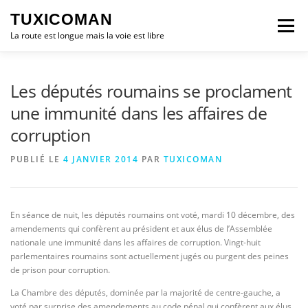
Aller
TUXICOMAN
au
Menu
contenu
La route est longue mais la voie est libre
LOGICIEL LIBRE
SÉCURITÉ
POLITIQUE
Les députés roumains se proclament
une immunité dans les affaires de
corruption
LOGICIELS
PUBLIÉ LE
4 JANVIER 2014
PAR
TUXICOMAN
En séance de nuit, les députés roumains ont voté, mardi 10 décembre, des
amendements qui confèrent au président et aux élus de l’Assemblée
nationale une immunité dans les affaires de corruption. Vingt-huit
parlementaires roumains sont actuellement jugés ou purgent des peines
de prison pour corruption.
La Chambre des députés, dominée par la majorité de centre-gauche, a
voté par surprise des amendements au code pénal qui confèrent aux élus