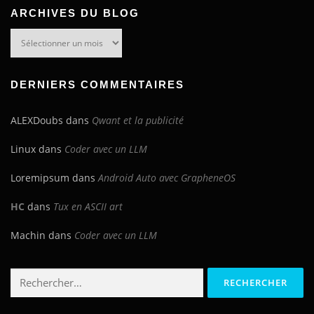
ARCHIVES DU BLOG
Archives
du
blog
DERNIERS COMMENTAIRES
ALEXDoubs
dans
Qwant et la publicité
Linux
dans
Coder avec un LLM
Loremipsum
dans
Android Auto avec GrapheneOS
HC
dans
Tux en ASCII art
Machin
dans
Coder avec un LLM
Rechercher :