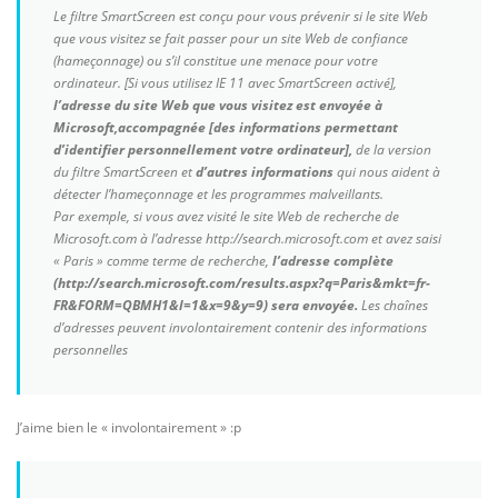
Le filtre SmartScreen est conçu pour vous prévenir si le site Web
que vous visitez se fait passer pour un site Web de confiance
(hameçonnage) ou s’il constitue une menace pour votre
ordinateur. [Si vous utilisez IE 11 avec SmartScreen activé],
l’adresse du site Web que vous visitez est envoyée à
Microsoft,
accompagnée [des informations permettant
d’identifier personnellement votre ordinateur],
de la version
du filtre SmartScreen et
d’autres informations
qui nous aident à
détecter l’hameçonnage et les programmes malveillants.
Par exemple, si vous avez visité le site Web de recherche de
Microsoft.com à l’adresse http://search.microsoft.com et avez saisi
« Paris » comme terme de recherche,
l’adresse complète
(http://search.microsoft.com/results.aspx?q=Paris&mkt=fr-
FR&FORM=QBMH1&l=1&x=9&y=9) sera envoyée.
Les chaînes
d’adresses peuvent involontairement contenir des informations
personnelles
J’aime bien le « involontairement » :p