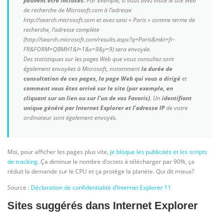
peuvent être incluses.
Par exemple, si vous avez visité le site Web
de recherche de Microsoft.com à l’adresse
http://search.microsoft.com et avez saisi « Paris » comme terme de
recherche, l’adresse complète
(http://search.microsoft.com/results.aspx?q=Paris&mkt=fr-
FR&FORM=QBMH1&l=1&x=9&y=9) sera envoyée.
Des statistiques sur les pages Web que vous consultez sont
également envoyées à Microsoft, notamment
la durée de
consultation de ces pages, la page Web qui vous a dirigé
et
comment vous êtes arrivé sur le site (par exemple, en
cliquant sur un lien ou sur l’un de vos Favoris)
. Un
identifiant
unique généré par Internet Explorer et l’adresse IP
de votre
ordinateur sont également envoyés.
Moi, pour afficher les pages plus vite,
je bloque les publicités et les scripts
de tracking.
Ça diminue le nombre d’octets à télécharger par 90%, ça
réduit la demande sur le CPU et ça protège la planète. Qui dit mieux?
Source :
Déclaration de confidentialité d’Internet Explorer 11
Sites suggérés dans Internet Explorer