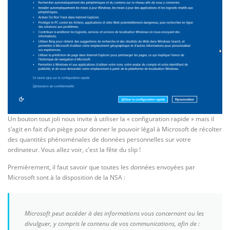
Un bouton tout joli nous invite à utiliser la « configuration rapide » mais il
s’agit en fait d’un piège pour donner le pouvoir légal à Microsoft de récolter
des quantités phénoménales de données personnelles sur votre
ordinateur. Vous allez voir, c’est la fête du slip !
Premièrement, il faut savoir que toutes les données envoyées par
Microsoft sont à la disposition de la NSA :
Microsoft peut accéder à des informations vous concernant ou les
divulguer, y compris le contenu de vos communications, afin de :