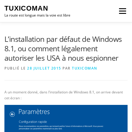
Aller
TUXICOMAN
au
Menu
contenu
La route est longue mais la voie est libre
LOGICIEL LIBRE
SÉCURITÉ
POLITIQUE
L’installation par défaut de Windows
8.1, ou comment légalement
autoriser les USA à nous espionner
LOGICIELS
PUBLIÉ LE
28 JUILLET 2015
PAR
TUXICOMAN
A un moment donné, dans l’installation de Windows 8.1, on arrive devant
cet écran :