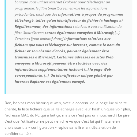
Lorsque vous utilisez Internet Explorer pour télécharger un
programme, le filtre SmartScreen envoie les informations
précédentes, ainsi que des
informations à propos du programme
téléchargé, telles qu’un identificateur de fichier (« hachage »)
Régulièrement
,
des informations
relatives à votre utilisation du
filtre SmartScreen
seront également envoyées à Microsoft,
[…].
Certaines [(non limitatif donc)]
informations relatives aux
fichiers que vous téléchargez sur Internet, comme le nom du
fichier et son chemin d’accès, peuvent également être
transmises à Microsoft.
Certaines adresses de sites Web
envoyées à Microsoft peuvent être stockées avec des
informations supplémentaires
incluant
[…]
la page Web
correspondante
, […].
Un identificateur unique généré par
Internet Explorer est également envoyé.
Bon, ben t’as mon historique web, avec le contenu de la page lue si ca te
chante, la liste fichiers que j’ai téléchargé avec leur hash uniques voir plus,
l’adresse MAC du PC qui a fait ça, mais ce n’est pas un mouchard ? Le pire
c’est que l’utilisateur ne peut rien dire vu que c’est lui qui l’installe en
choisissant la « configuration » rapide sans lire la « déclaration de
confidentialité ».