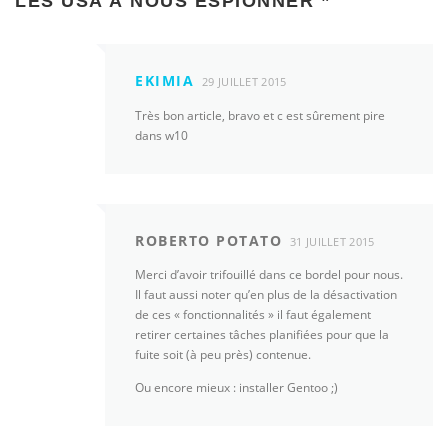
LES USA À NOUS ESPIONNER
”
EKIMIA
29 JUILLET 2015
Très bon article, bravo et c est sûrement pire
dans w10
ROBERTO POTATO
31 JUILLET 2015
Merci d’avoir trifouillé dans ce bordel pour nous.
Il faut aussi noter qu’en plus de la désactivation
de ces « fonctionnalités » il faut également
retirer certaines tâches planifiées pour que la
fuite soit (à peu près) contenue.
Ou encore mieux : installer Gentoo ;)